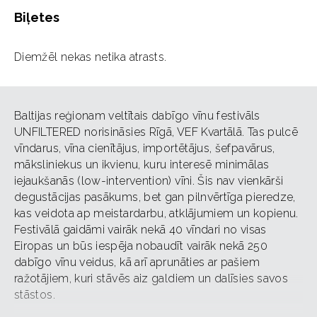
Biļetes
Diemžēl nekas netika atrasts.
Baltijas reģionam veltītais dabīgo vīnu festivāls
UNFILTERED norisināsies Rīgā, VEF Kvartālā. Tas pulcē
vīndarus, vīna cienītājus, importētājus, šefpavārus,
māksliniekus un ikvienu, kuru interesē minimālas
iejaukšanās (low-intervention) vīni. Šis nav vienkārši
degustācijas pasākums, bet gan pilnvērtīga pieredze,
kas veidota ap meistardarbu, atklājumiem un kopienu.
Festivālā gaidāmi vairāk nekā 40 vīndari no visas
Eiropas un būs iespēja nobaudīt vairāk nekā 250
dabīgo vīnu veidus, kā arī aprunāties ar pašiem
ražotājiem, kuri stāvēs aiz galdiem un dalīsies savos
stāstos.