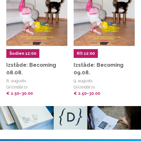
Champagne David Léclapart
(VIETA galds)
Château Peybonhomme-Les-Tours
De Mena
Domaine de Lucey
Domaine Prieuré Roch
(VIETA galds)
Jean-Philippe Padié
Les Enfants Sauvages
Šodien 12:00
Rīt 12:00
La Maison de la Chapelle
La Soufrandière
Izstāde: Becoming
Izstāde: Becoming
Vaudoisey-Creusefond
08.08.
09.08.
Shuette
8. augusts
9. augusts
Élise Dechannes
(VIETA galds)
Grīziņdārzs
Grīziņdārzs
Château de Béru
(Sauvage galds)
€ 2.50–30.00
€ 2.50–30.00
Alexandre Bain
(Sauvage galds)
Vignoble du Rêveur
(Sauvage galds)
Domaine Charles Frey
(Sauvage galds)
Château de Bois Brinçon
(Sauvage galds)
Domaine Berry-Althoff
(Sauvage galds)
Domaine du Nozay
(Sauvage galds)