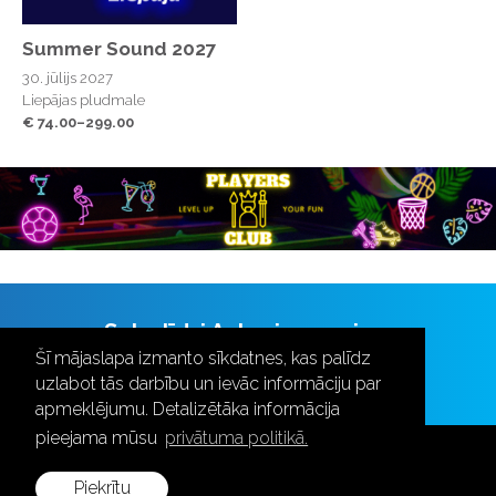
Summer Sound 2027
30. jūlijs 2027
Liepājas pludmale
€ 74.00–299.00
Seko līdzi Aulas jaunumiem
Šī mājaslapa izmanto sīkdatnes, kas palīdz
uzlabot tās darbību un ievāc informāciju par
apmeklējumu. Detalizētāka informācija
pieejama mūsu
privātuma politikā.
Piekrītu