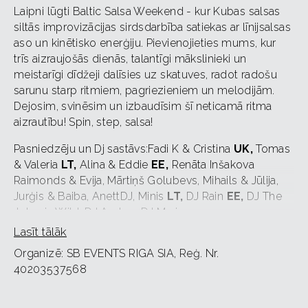
Laipni lūgti Baltic Salsa Weekend - kur Kubas salsas
siltās improvizācijas sirdsdarbība satiekas ar līnijsalsas
aso un kinētisko enerģiju. Pievienojieties mums, kur
trīs aizraujošās dienās, talantīgi mākslinieki un
meistarīgi dīdžeji dalīsies uz skatuves, radot radošu
sarunu starp ritmiem, pagriezieniem un melodijām.
Dejosim, svinēsim un izbaudīsim šī neticamā ritma
aizrautību! Spin, step, salsa!
Pasniedzēju un Dj sastāvs:Fadi K & Cristina
UK,
Tomas
& Valeria
LT,
Alina & Eddie
EE,
Renāta Inšakova
Raimonds & Evija, Mārtiņš Golubevs, Mihails & Jūlija,
Jurģis & Baiba, AnettDJ, Minis
LT,
DJ Rain
EE,
DJ The
Joker is Wild, DJ Amber, DJ Mari
Lasīt tālāk
Naudas atgriešana par biļetēm netiks veikta.
Organizē: SB EVENTS RIGA SIA, Reģ. Nr.
40203537568