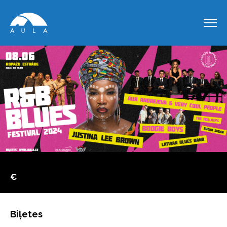
€
Biļetes