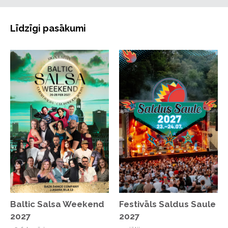
festivāla norises datumam.
„R&B Blues Festival” ir piemērots ikvienam
Līdzīgi pasākumi
interesentam, kurš vēlas atpūsties svaigā gaisā, baudīt
kvalitatīvu mūziku un patīkamu atmosfēru.
Ieeja festivālā 8. jūnijā no plkst. 15.00.
Bērniem līdz 16 gadu vecumam vecāku pavadībā ieeja
bez maksas.
Biļetes iespējams iegādāties www.aula.lv kā arī
pasākuma norises vietā.
Plašākai informācijai aicinām sekot līdzi mājaslapā
www.rbbluesfestival.com
Baltic Salsa Weekend
Festivāls Saldus Saule
2027
2027