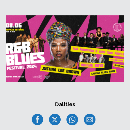
Franklin balss, kā arī Polijas atraktīvā Boogie/Blues
apvienība Boogie Boys. Festivāla īpašie viesi - Aija
Andrejeva & Very Cool People ar koncertprogrammu
‘Vudstokas renesanse’, kā arī pašmāju blūza zvaigznes
- Latvian Blues Band un Blues/Funky/Soul meistari
“SUGAR SUGAR”. Festivāla programmu atklās jaunie
Latvijas Blūza talanti “The Rollkeys”.
Amerikāņu auto cienītājiem - sadarbībā ar “Amerikāņu
auto klubs” no plkst.15:00 Festivāla teritorijā
norisināsies ASV auto izstāde, kurā ikvienam festivāla
apmeklētājam būs iespēja aplūkot īpašos spēkratus.
Festivāla norises teritorijā darbosies bērnu atrakciju
zona, kur varēs ļauties izklaides iespējām, lai “R&B
Blues Festival” kļūtu par labu pirmo pieredzi
jaunākajiem festivāla apmaklētājiem. Kā arī
Dalīties
apmeklētājiem būs iespēja baudīt ēdienus un
dzērienus no festivāla sadarbības partneriem. Sīkāka
informācija par aktivitātēm tiks izsludināta tuvojoties