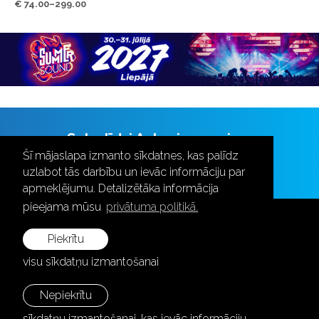
€ 74.00–299.00
Seko līdzi Aulas jaunumiem
Šī mājaslapa izmanto sīkdatnes, kas palīdz
uzlabot tās darbību un ievāc informāciju par
apmeklējumu. Detalizētāka informācija
pieejama mūsu
privātuma politikā.
Piekrītu
visu sīkdatņu izmantošanai
+371 28787870
info@aula.lv
Nepiekrītu
sīkdatņu izmantošanai, kas ievāc informāciju,