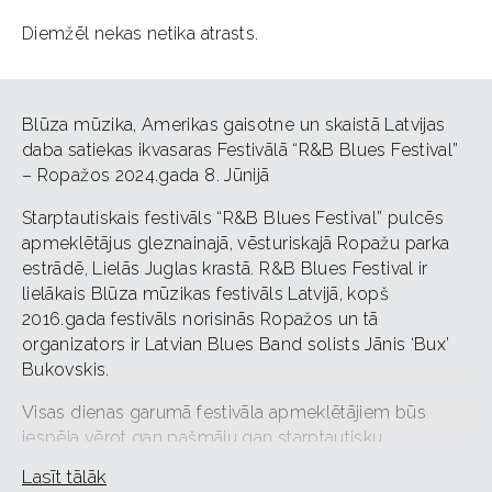
Diemžēl nekas netika atrasts.
Blūza mūzika, Amerikas gaisotne un skaistā Latvijas
daba satiekas ikvasaras Festivālā “R&B Blues Festival”
– Ropažos 2024.gada 8. Jūnijā
Starptautiskais festivāls “R&B Blues Festival” pulcēs
apmeklētājus gleznainajā, vēsturiskajā Ropažu parka
estrādē, Lielās Juglas krastā. R&B Blues Festival ir
lielākais Blūza mūzikas festivāls Latvijā, kopš
2016.gada festivāls norisinās Ropažos un tā
organizators ir Latvian Blues Band solists Jānis ‘Bux’
Bukovskis.
Visas dienas garumā festivāla apmeklētājiem būs
iespēja vērot gan pašmāju gan starptautisku
mākslinieku koncertus, festivāla viesmākslinieki –
Lasīt tālāk
Justina Lee Brown no Nigērijas – Eiropas Aretha