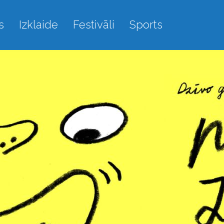
s
Izklaide
Festivāli
Sports