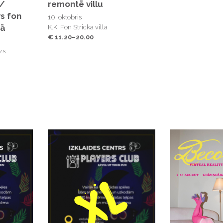
 /
remontē villu
s fon
10. oktobris
zā
K.K. Fon Stricka villa
€ 11.20–20.00
rzs