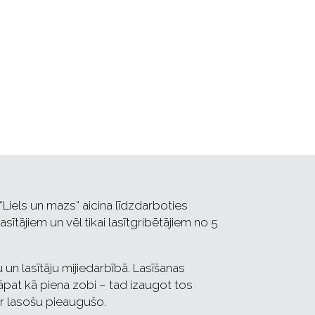
“Liels un mazs” aicina līdzdarboties
ītājiem un vēl tikai lasītgribētājiem no 5
un lasītāju mijiedarbībā. Lasīšanas
pat kā piena zobi – tad izaugot tos
ar lasošu pieaugušo.