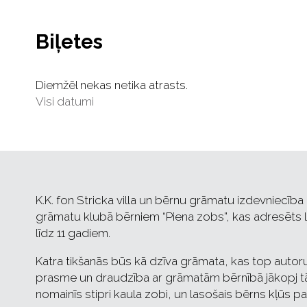
Biļetes
Diemžēl nekas netika atrasts.
Visi datumi
K.K. fon Stricka villa un bērnu grāmatu izdevniecība 
grāmatu klubā bērniem “Piena zobs”, kas adresēts las
līdz 11 gadiem.
Katra tikšanās būs kā dzīva grāmata, kas top autoru 
prasme un draudzība ar grāmatām bērnībā jākopj tā
nomainīs stipri kaula zobi, un lasošais bērns kļūs p