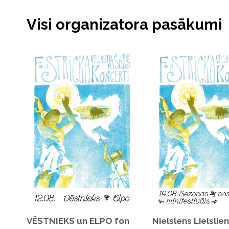
Dzīvo grāmatu kluba “Piena zobs” vizuālā noformējum
Visi organizatora pasākumi
Pasākums var tikt fotogrāfēts un filmēts.
VĒSTNIEKS un ELPO fon
Nielslens Lielslie