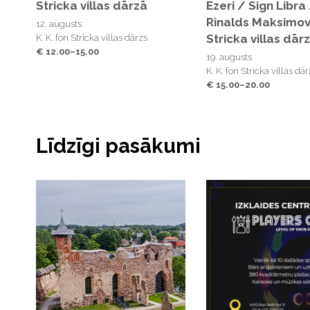
Stricka villas dārzā
Ezeri / Sign Libra
Rinalds Maksimov
12. augusts
Stricka villas dār
K. K. fon Stricka villas dārzs
€ 12.00–15.00
19. augusts
K. K. fon Stricka villas dā
€ 15.00–20.00
Līdzīgi pasākumi