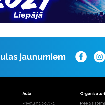
 Aulas jaunumiem
Aula
Organizator
Privātuma politika
Pieeja sistēma