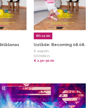
Rīt 12:00
tklāšanas
Izstāde: Becoming 08.08.
8. augusts
Grīziņdārzs
€ 2.50–30.00