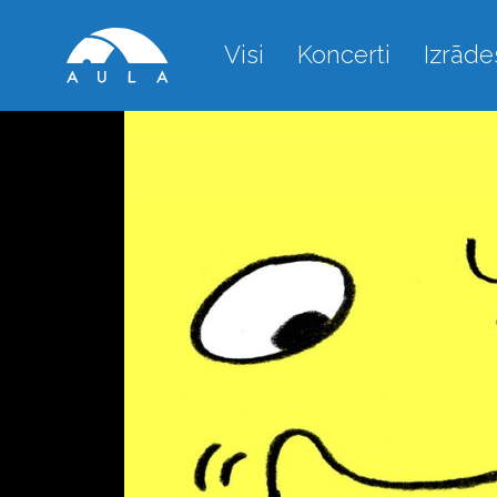
Visi
Koncerti
Izrāde