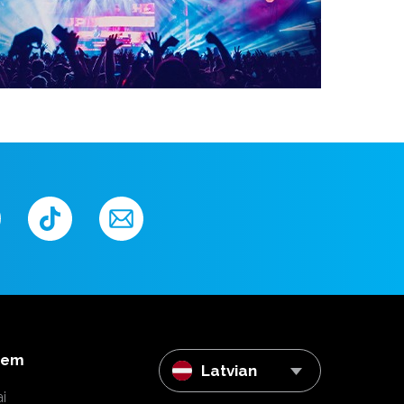
iem
Latvian
i