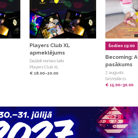
Players Club XL
Šodien 19:00
apmeklējums
Becoming: A
Dažādi norises laiki
pasākums
Players Club XL
7. augusts
€ 18.00–20.00
Grīziņdārzs
€ 15.00–30.00