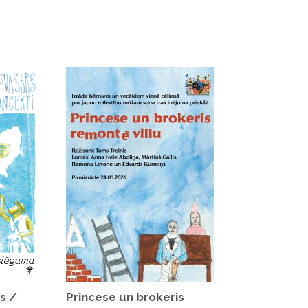
a autori: Rūta Briede, Artis Briedis.
ns /
Princese un brokeris