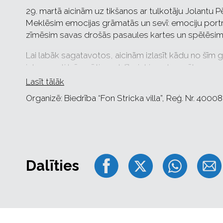
29. martā aicinām uz tikšanos ar tulkotāju Jolantu 
Meklēsim emocijas grāmatās un sevī: emociju port
zīmēsim savas drošās pasaules kartes un spēlēsi
Lai labāk sagatavotos, aicinām izlasīt kādu no šīm
interesanti būs arī tiem dalībniekiem, kas vēl nav 
“Visi dodas prom” (no zviedru valodas tulkojusi Mud
Lasīt tālāk
Annešena”, Moni Nilsone „Caciki un Muterīte”(no no
Organizē: Biedrība “Fon Stricka villa”, Reģ. Nr. 400
Pētersone)un Tona Telehena “Un tad neviens nav d
tulkojusi Inese Paklone).
Dalīties
Vietu skaits ierobežots, dalība ar iepriekš iegādātu 
nepieciešama tikai bērnam).
Apliecības "Goda ģimene" ("3+ Ģimenes karte") īpaš
ar atlaidi.