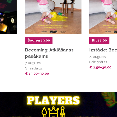
Šodien 19:00
Rīt 12:00
Becoming: Atklāšanas
Izstāde: Be
pasākums
8. augusts
Grīziņdārzs
7. augusts
€ 2.50–30.00
Grīziņdārzs
€ 15.00–30.00