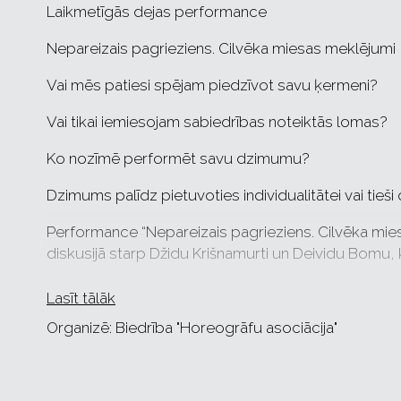
Laikmetīgās dejas performance
Nepareizais pagrieziens. Cilvēka miesas meklējumi
Vai mēs patiesi spējam piedzīvot savu ķermeni?
Vai tikai iemiesojam sabiedrības noteiktās lomas?
Ko nozīmē performēt savu dzimumu?
Dzimums palīdz pietuvoties individualitātei vai tieši
Performance “Nepareizais pagrieziens. Cilvēka mies
diskusijā starp Džidu Krišnamurti un Deividu Bomu, k
nepareizu pagriezienu jau pirms 5000 gadiem, att
apliecināšanos un varas kāri. Šī ideja ir tapusi par
Lasīt tālāk
ķermenim un kustībai kļūt par ceļvedi indivīda aute
Organizē: Biedrība "Horeogrāfu asociācija"
Performance pēta ķermeņa un dzimtes performativitā
sociālajām un uzvedības normām. Radošā komanda aic
politiskais konteksts veido mūsu attiecības ar ķer