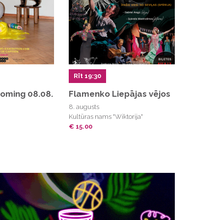
Rīt 19:30
coming 08.08.
Flamenko Liepājas vējos
8. augusts
Kultūras nams "Wiktorija"
€ 15.00