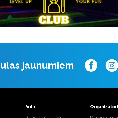
 Aulas jaunumiem
Aula
Organizator
Privātuma politika
Pieeja sistēma