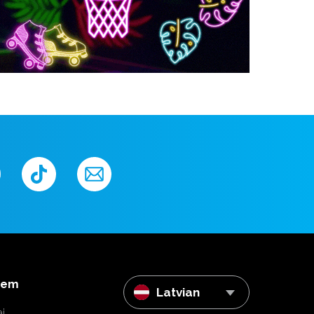
iem
Latvian
i