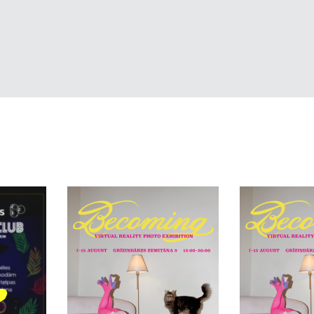
t mūsu ķermeni.
rionovs, Līga Ūbele
grāfu asociācija un Latvijas dejas