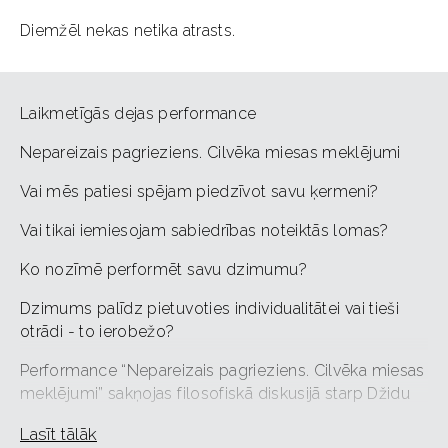
Diemžēl nekas netika atrasts.
Laikmetīgās dejas performance
Nepareizais pagrieziens. Cilvēka miesas meklējumi
Vai mēs patiesi spējam piedzīvot savu ķermeni?
Vai tikai iemiesojam sabiedrības noteiktās lomas?
Ko nozīmē performēt savu dzimumu?
Dzimums palīdz pietuvoties individualitātei vai tieši
otrādi - to ierobežo?
Performance “Nepareizais pagrieziens. Cilvēka miesas
meklējumi” sakņojas filosofiskā diskusijā starp Džidu
Krišnamurti un Deividu Bomu, kuri norādīja, ka cilvēce
Lasīt tālāk
ir ieņēmusi nepareizu pagriezienu jau pirms 5000