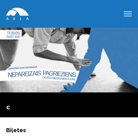
€
Biļetes