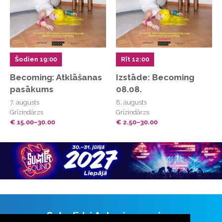
Šodien 19:00
Rīt 12:00
Becoming: Atklāšanas
Izstāde: Becoming
pasākums
08.08.
7. augusts
8. augusts
Grīziņdārzs
Grīziņdārzs
€ 15.00–30.00
€ 2.50–30.00
Seko līdzi Aulas jaunumiem