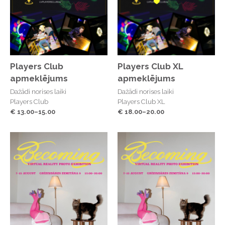
Tērpu māksliniece - Terēze Šelengova
Dramaturģijas konsultants - Edgars Niklasons
Producente - Anna Niedola
Vizuālā identitāte - Kristīne Daukšte
Players Club
Players Club XL
apmeklējums
apmeklējums
Performances ilgums: ~ 1h 15min.
Dažādi norises laiki
Dažādi norises laiki
Players Club
Players Club XL
Izrāde piemērota skatītājiem no 16 gadu vecuma!
€ 13.00–15.00
€ 18.00–20.00
Projektu atbalsta Valsts Kultūrkapitāla fonds,
Horeogrāfu asociācija un Latvijas dejas informācijas
centrs.