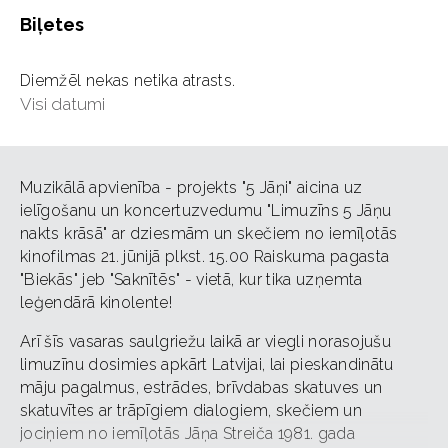
Biļetes
Diemžēl nekas netika atrasts.
Visi datumi
Muzikālā apvienība - projekts "5 Jāņi" aicina uz
ielīgošanu un koncertuzvedumu "Limuzīns 5 Jāņu
nakts krāsā" ar dziesmām un skečiem no iemīļotās
kinofilmas 21. jūnijā plkst. 15.00 Raiskuma pagasta
"Biekās" jeb "Saknītēs" - vietā, kur tika uzņemta
leģendārā kinolente!
Arī šīs vasaras saulgriežu laikā ar viegli norasojušu
limuzīnu dosimies apkārt Latvijai, lai pieskandinātu
māju pagalmus, estrādes, brīvdabas skatuves un
skatuvītes ar trāpīgiem dialogiem, skečiem un
jociņiem no iemīļotās Jāņa Streiča 1981. gada