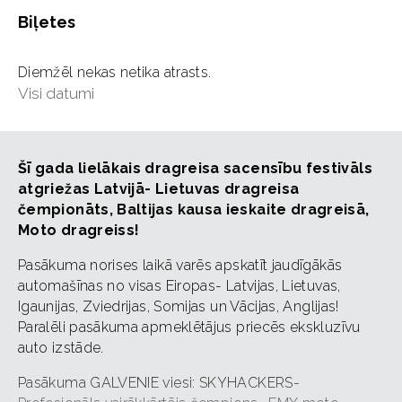
Biļetes
Diemžēl nekas netika atrasts.
Visi datumi
Šī gada lielākais dragreisa sacensību festivāls
atgriežas Latvijā- Lietuvas dragreisa
čempionāts, Baltijas kausa ieskaite dragreisā,
Moto dragreiss!
Pasākuma norises laikā varēs apskatīt jaudīgākās
automašīnas no visas Eiropas- Latvijas, Lietuvas,
Igaunijas, Zviedrijas, Somijas un Vācijas, Anglijas!
Paralēli pasākuma apmeklētājus priecēs ekskluzīvu
auto izstāde.
Pasākuma GALVENIE viesi: SKYHACKERS-