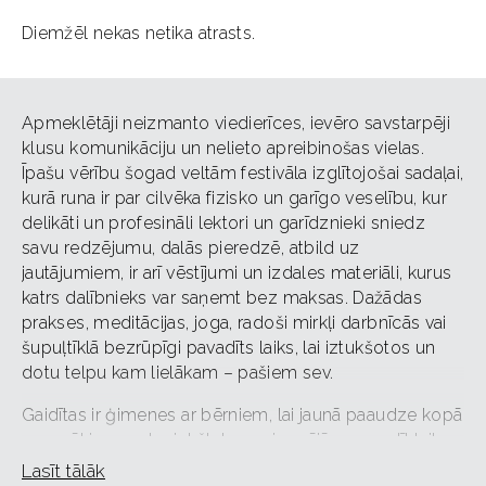
Diemžēl nekas netika atrasts.
Apmeklētāji neizmanto viedierīces, ievēro savstarpēji
klusu komunikāciju un nelieto apreibinošas vielas.
Īpašu vērību šogad veltām festivāla izglītojošai sadaļai,
kurā runa ir par cilvēka fizisko un garīgo veselību, kur
delikāti un profesināli lektori un garīdznieki sniedz
savu redzējumu, dalās pieredzē, atbild uz
jautājumiem, ir arī vēstījumi un izdales materiāli, kurus
katrs dalībnieks var saņemt bez maksas. Dažādas
prakses, meditācijas, joga, radoši mirkļi darbnīcās vai
šupuļtīklā bezrūpīgi pavadīts laiks, lai iztukšotos un
dotu telpu kam lielākam – pašiem sev.
Gaidītas ir ģimenes ar bērniem, lai jaunā paaudze kopā
ar vecākiem rod priekštatu par iespējām pavadīt laiku
interesanti, bet bez trokšņa un kņadas, tādējādi patiesi
Lasīt tālāk