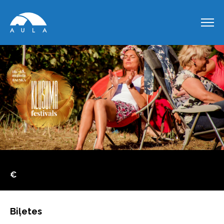
€
Biļetes