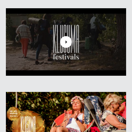
izbaudot atpūtu ar sevi un sevī, blakus tiem, kuri
mums mīļi, un kopā ar tiem, kuri jūt un domā līdzīgi.
Festivāla norises laikā iepazīstam un degustējam tuvu
un tālu novadu mājražotāju piedāvātos veselīgos
produktus, ir pieejami ēdināšanas pakalpojumi, kā arī
bezalkoholisko dzērienu degustācija un iegāde.
Iemīļoti mūziķi un iemīļotas melodijas ik vakaru un rītu
mūs pārsteidz, netraucējot to klusumu, kas mūsos.
Mūs sagaida tikšanās ar Rēziju Kalniņu, Raimondu
Vazdiku, Ievu Akurāteri, Ilzi Grunti, Kristīni Prauliņu, Igo,
Raimondu Ozolu, Ainaru Mielavu, Laimi Racenāju, Jāni
Lūsēnu, Goran Gora, Kārli Kazāku un citiem. Sajūtu un
iespaidu dažādība, kas nav piedzīvota līdz šim. Trīs
neaizmirstamas dienas harmonijā.
Trīs neaizmirstamas dienas harmonijā.
Bērniem līdz 7 gadu vecumam ieeja bez maksas.