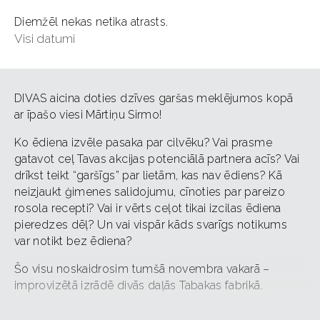
Diemžēl nekas netika atrasts.
Visi datumi
DIVAS aicina doties dzīves garšas meklējumos kopā
ar īpašo viesi Mārtiņu Sirmo!
Ko ēdiena izvēle pasaka par cilvēku? Vai prasme
gatavot ceļ Tavas akcijas potenciālā partnera acīs? Vai
drīkst teikt “garšīgs” par lietām, kas nav ēdiens? Kā
neizjaukt ģimenes salidojumu, cīnoties par pareizo
rosola recepti? Vai ir vērts ceļot tikai izcilas ēdiena
pieredzes dēļ? Un vai vispār kāds svarīgs notikums
var notikt bez ēdiena?
Šo visu noskaidrosim tumšā novembra vakarā –
improvizētā izrādē divās daļās Tabakas fabrikā.
Izrādes pirmajā daļā īpašais viesis improvizēs kopā ar