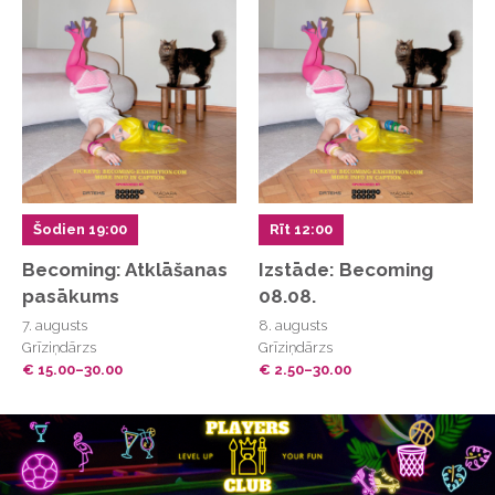
Šodien 19:00
Rīt 12:00
Becoming: Atklāšanas
Izstāde: Becoming
pasākums
08.08.
7. augusts
8. augusts
Grīziņdārzs
Grīziņdārzs
€ 15.00–30.00
€ 2.50–30.00