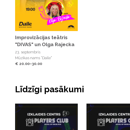
Improvizācijas teātris
"DIVAS" un Olga Rajecka
23. septembris
Mūzikas nams “Daile”
€ 20.00–30.00
Līdzīgi pasākumi