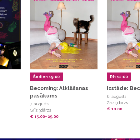
Šodien 19:00
Rīt 12:00
Becoming: Atklāšanas
Izstāde: Be
pasākums
8. augusts
Grīziņdārzs
7. augusts
€ 10.00
Grīziņdārzs
€ 15.00–25.00