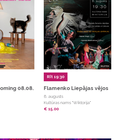
Rīt 19:30
coming 08.08.
Flamenko Liepājas vējos
8. augusts
Kultūras nams "Wiktorija"
€ 15.00