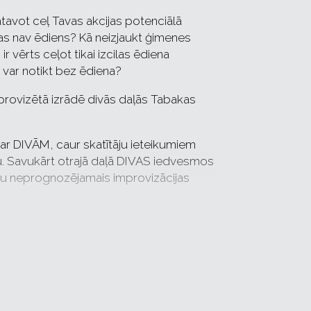
tavot ceļ Tavas akcijas potenciālā
 kas nav ēdiens? Kā neizjaukt ģimenes
r vērts ceļot tikai izcilas ēdiena
 var notikt bez ēdiena?
rovizētā izrādē divās daļās Tabakas
 ar DIVĀM, caur skatītāju ieteikumiem
mu. Savukārt otrajā daļā DIVAS iedvesmos
 jau neprognozējamais improvizācijas
 laikā varēs diskutēt par to, kura ir