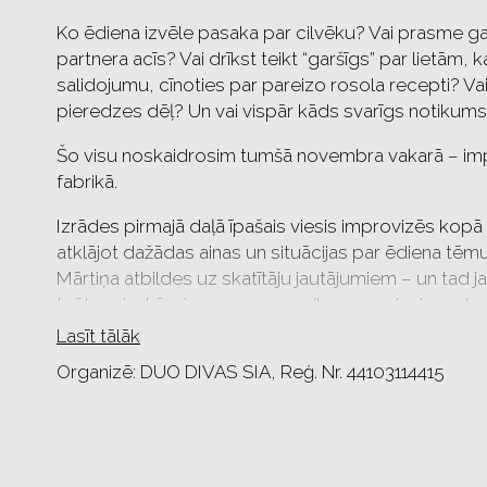
Ko ēdiena izvēle pasaka par cilvēku? Vai prasme ga
partnera acīs? Vai drīkst teikt “garšīgs” par lietām,
salidojumu, cīnoties par pareizo rosola recepti? Vai i
pieredzes dēļ? Un vai vispār kāds svarīgs notikums
Šo visu noskaidrosim tumšā novembra vakarā – imp
fabrikā.
Izrādes pirmajā daļā īpašais viesis improvizēs kopā
atklājot dažādas ainas un situācijas par ēdiena tē
Mārtiņa atbildes uz skatītāju jautājumiem – un tad
teātra piedzīvojums uzņems pilnus apgriezienus!
Lasīt tālāk
Kā ierasts izrāde divās daļās ar starpbrīdi vidū, kura
Organizē: DUO DIVAS SIA, Reģ. Nr. 44103114415
labākā siera maizes recepte.