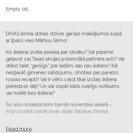
Empty list
DIVAS aicina doties dzīves garšas meklējumos kopā
ar īpašo viesi Mārtiņu Sirmo!
Ko ēdiena izvēle pasaka par cilvēku? Vai prasme
gatavot ceļ Tavas akcijas potenciālā partnera acīs? Vai
drīkst teikt “garšīgs” par lietām, kas nav ēdiens? Kā
neizjaukt ģimenes salidojumu, cīnoties par pareizo
rosola recepti? Vai ir vērts ceļot tikai izcilas ēdiena
pieredzes dēļ? Un vai vispār kāds svarīgs notikums
var notikt bez ēdiena?
Šo visu noskaidrosim tumšā novembra vakarā –
improvizētā izrādē divās daļās Tabakas fabrikā.
Izrādes pirmajā daļā īpašais viesis improvizēs kopā ar
Read more
DIVĀM, caur skatītāju ieteikumiem atklājot dažādas