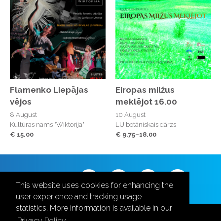
Flamenko Liepājas
Eiropas milžus
vējos
meklējot 16.00
8 August
10 August
Kultūras nams "Wiktorija"
LU botāniskais dārzs
€ 15.00
€ 9.75–18.00
Follow us
This website uses cookies for enhancing the
user experience and tracking usage
statistics. More information is available in our
Privacy Policy.