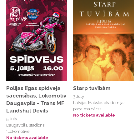
Kultūras nams WIKTORIJA
Kultūras nams Wiktorija
Kultūras pils "Ziemeļblāzma"
Kultūrbārs Balodis
Kultūrtelpa Tu jau zini Kur.
Lambertu iela 9, Mārupe
Latvijas Dzelzceļa vēstures muzejs
Latvijas Kultūras akadēmijas Eduarda Smiļģa
teātra muzejs
Polijas līgas spīdveja
Starp tuvībām
sacensības, Lokomotiv
3 July
Latvijas Leļļu teātris
Daugavpils - Trans MF
Latvijas Mākslas akadēmijas
Latvijas Mākslas akadēmija K2
pagalma dārzs
Landshut Devils
No tickets available
5 July
Latvijas Nacionālā Bibliotēka, Ziedoņa zāle
Daugavpils, stadions
Latvijas Radio 1.studija
"Lokomotīve"
No tickets available