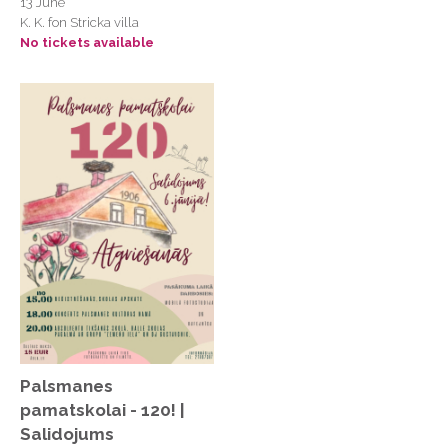
Palladium Rīga
13 June
K. K. fon Stricka villa
Palladium Rīga
No tickets available
Pilskalnu autotrase
Popes brīvdabas estrādē
Provodņiks
Rāmavas Depkina muiža
Republika
Restorāns "Zefīrs"
Rīga Plaza
Rīgas cirks
Rīgas cirks
Rīgas Doma dārzs
Palsmanes
pamatskolai - 120! |
Rīgas Kinostudija
Salidojums
Rīgas Kongresu nams