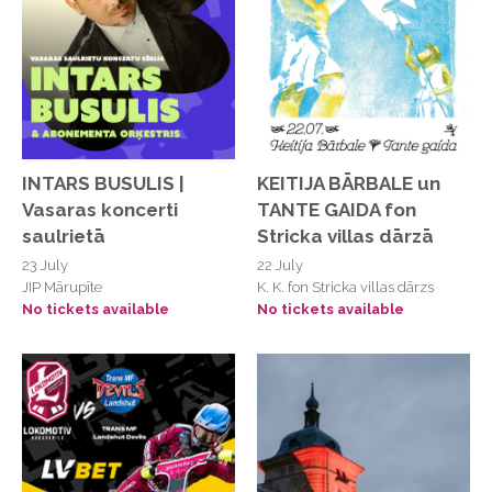
Bulduru dārzniecība
Cafe Film Noir
Cēsu Svētā Jāņa evaņģēliski luteriskā
baznīca
Cēsu Svētā Jāņa evaņģēliski luteriskā
INTARS BUSULIS |
KEITIJA BĀRBALE un
baznīca
Vasaras koncerti
TANTE GAIDA fon
Cīravas Kultūras dzirnavas
saulrietā
Stricka villas dārzā
Citi Krasti Eco SPA Residence
23 July
22 July
JIP Mārupīte
K. K. fon Stricka villas dārzs
Daugavas Sporta Nams
No tickets available
No tickets available
Dēkainis Piedzīvojumu bārs
Dēseles dzirnavas,
DinoZoo Arena
Dobeles Pils
Dobeles pilsētas kultūras nams