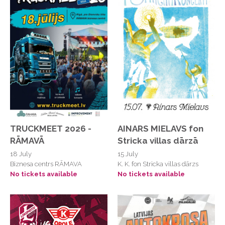
Hanzas Perons
House Of Bams
Ikšķiles Evaņģēliski luteriskā baznīca
Iluzionisma teātris/muzejs Mystero, Vienības
gatve 30
IZO ART mākslas studija
Jāņa Lūsēna mūzikas nams "Ozolu skola"
Jaunliepāja, Aldaru un Kaiju ielas krustojums
TRUCKMEET 2026 -
AINARS MIELAVS fon
Jelgavas pils iekšpagalms
RĀMAVĀ
Stricka villas dārzā
18 July
15 July
JIP - Mārupīte
Biznesa centrs RĀMAVA
K. K. fon Stricka villas dārzs
Jūrkalnes dabas koncertzāle Vējturu nams
No tickets available
No tickets available
Jūrkalnes Labraga Muižupītes pludmale
K Suns
K.K. fon Stricka villa