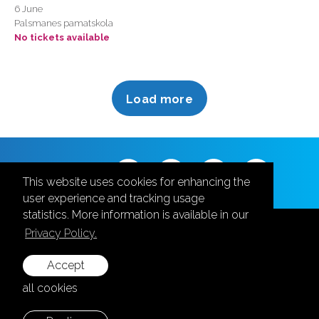
6 June
Rīgas Latviešu biedrības nams
Palsmanes pamatskola
No tickets available
Rīgas Latviešu biedrības nams
Rīgas Latviešu biedrības nams
Rīgas Lutera baznīca
Load more
Rīgas Lutera baznīca Torņakalnā
Rīgas Mākslas telpa
Rīgas Reformātu baznīca
Follow us
This website uses cookies for enhancing the
Rīgas Vecā Svētās Ģertrūdes evaņģēliski
user experience and tracking usage
luteriskā baznīca
statistics. More information is available in our
Rīgavas Mūzikas un mākslas dārzs
Privacy Policy.
Rīgavas Mūzikas un mākslas dārzs
Accept
+371 28787870
Rimi Olimpiskais centrs
all cookies
info@aula.lv
RKTMC “Mazā Ģilde”