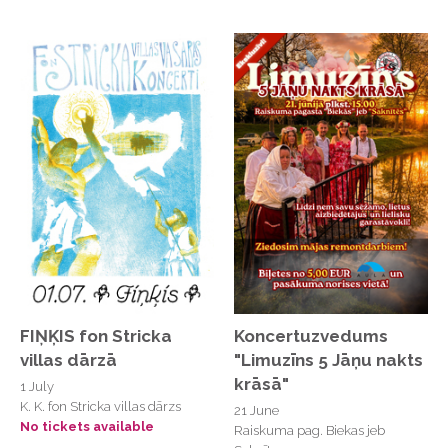
Latvijas Universitātes Lielā aula
Legend Beach Restaurant
Liepājas ezers piedzīvojumu parkā
"Austrumu forts"
Liepājas pludmale
Liepājas pludmale un parks
Liepājas teātris
Liepājas Zirgu salas Dabas māja
Līgatnes Tūrisma informācijas centrs
Līgo Parks, Stopiņu novads
Limbažu Sv. Jāņa luterāņu baznīca
FIŅĶIS fon Stricka
Koncertuzvedums
villas dārzā
"Limuzīns 5 Jāņu nakts
M/Darbnīca, Aristīda Briāna iela 9
krāsā"
1 July
M/Darbnīca, Artistida Briāna iela 9
K. K. fon Stricka villas dārzs
21 June
No tickets available
Raiskuma pag. Biekas jeb
Madonas novads