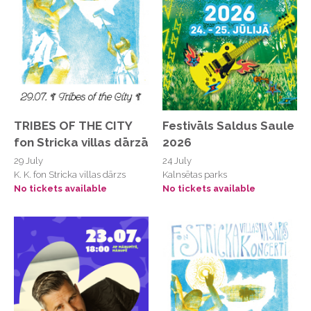
Arēna Rīga stāvlaukums, Skanstes iela 21
Atpūtas komplekss Rezidence Kurzeme
Atpūtas un Sporta Komplekss "Ungurmalas"
ATTA CENTRE
ATTA CENTRE
BAMS Pool House
TRIBES OF THE CITY
Festivāls Saldus Saule
fon Stricka villas dārzā
2026
Bauskas Svētā Gara baznīca
29 July
24 July
Bauskas Svētā Gara evaņģēliski luteriskā
K. K. fon Stricka villas dārzs
Kalnsētas parks
baznīca
No tickets available
No tickets available
Biķernieku kompleksā sporta bāze
Biķernieku trase
Biķernieku trase
Brenguļu autotrase
Brenguļu autotrase