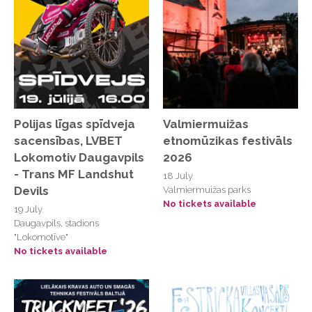
Dubultu evaņģēliski luteriskā baznīca
Dzintaru koncertzāle
Dzīves kvalitātes dizaina institūts
Etnogrāfiskajā Brīvdabas muzejā
Bonaventuras ielā, pie Ezera vārtiem
Polijas līgas spīdveja
Valmiermuižas
Festivāls "Fāze"
sacensības, LVBET
etnomūzikas festivāls
FIRST МИР, Andrejostas iela 5k-3
Lokomotiv Daugavpils
2026
- Trans MF Landshut
18 July
FonoKlubs
Devils
Valmiermuižas parks
Fonoklubs
No tickets available
19 July
Daugavpils, stadions
FonoKlubs
"Lokomotīve"
Fontaine Palace
No tickets available
Forum Cinemas "Kino Citadele"
Gredzena dārzs, Valmiera