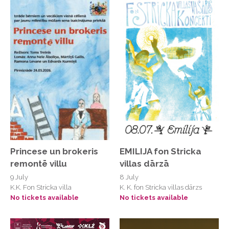
Klusuma Nams
Koncertdārzs "Pūt, vējiņi!"
Koncertzāle "Lielais dzintars"
Koncertzāle "Valmiera"
Koncertzāle Hanzas Perons
Krimuldas evaņģēliski luteriskā baznīca
Krustpils Evaņģēliski luteriskā baznīca
Kultūras centrs "Berģi"
Princese un brokeris
EMILIJA fon Stricka
Kultūras centrs “Siguldas devons"
remontē villu
villas dārzā
Kultūras nams "Wiktorija"
9 July
8 July
Kultūras nams "Wiktorija"
K.K. Fon Stricka villa
K. K. fon Stricka villas dārzs
No tickets available
No tickets available
Kultūras nams "Zvejniekciems"
Kultūras nams Wiktorija