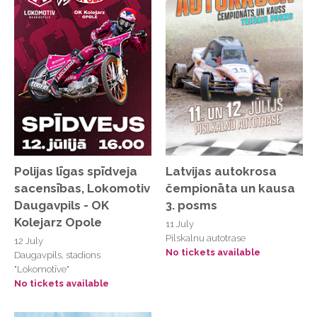
K.Suns
Kafejnīca "Jauna saule", Valmiera, Rīgas iela 10
Kalnciema kvartāls
Kalnciema kvartāls
Kalnsētas parks
KASDĀRZĀ terase
Ķimales muiža, Kuldīgas novads
Polijas līgas spīdveja
Latvijas autokrosa
sacensības, Lokomotiv
čempionāta un kausa
Kino Citadele
Daugavpils - OK
3. posms
Klavieru salons, Brīvības iela 152
Kolejarz Opole
11 July
Klavieru salons, Brīvības ielā 152, Rīgā
Pilskalnu autotrase
12 July
No tickets available
Daugavpils, stadions
KLAVINS PIANO koncertzāle
"Lokomotīve"
No tickets available
Klubs "Kursa"
Klubs Biedrība