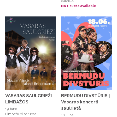
Saknītes
Majoru pludmale, Jūrmala
No tickets available
Mākslas centrs "Noass"
Malduguņu iela 1, Mārupe
Mālpils kultūras centrs
Maman Jazz
Mazā ģilde
MAZE CLUB
Melno Cepurīšu Balerija
Melno cepurīšu balerija
Mežaparka Lielā estrāde
Mototrase “Ezerkalni”
VASARAS SAULGRIEŽI
BERMUDU DIVSTŪRIS |
LIMBAŽOS
Vasaras koncerti
Mujānu Biedrības nams
saulrietā
19 June
Musa Raceland
Limbažu pilsdrupas
18 June