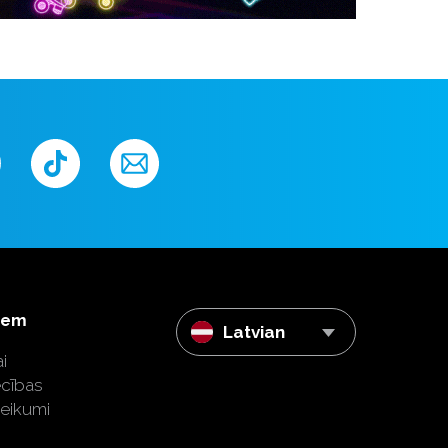
iem
Latvian
i
ecības
teikumi