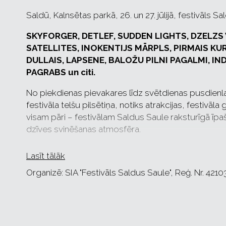
Saldū, Kalnsētas parkā, 26. un 27. jūlijā, festivāls S
SKYFORGER, DETLEF, SUDDEN LIGHTS, DZELZS VI
SATELLITES, INOKENTIJS MĀRPLS, PIRMAIS KUR
DULLAIS, LAPSENE, BALOŽU PILNI PAGALMI, IND
PAGRABS un citi.
No piekdienas pievakares līdz svētdienas pusdienl
festivāla telšu pilsētiņa, notiks atrakcijas, festivāla
visam pāri – festivālam Saldus Saule raksturīgā īp
dzīves svinēšanas atmosfēra.
Pērciet biļetes savlaicīgi, tuvojoties festivālam, b
Lasīt tālāk
atbalstītājiem - A/S Aldaris un Saldus novada pašva
Organizē: SIA "Festivāls Saldus Saule", Reģ. Nr. 42
Uz tikšanos festivālā!
Noteikumi
:
Vecāku pavadībā bērniem līdz 10 gadu vecumam (ieska
maksas.