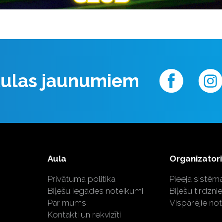
 Aulas jaunumiem
Aula
Organizator
Privātuma politika
Pieeja sistēma
Biļešu iegādes noteikumi
Biļešu tirdzni
Par mums
Vispārējie no
Kontakti un rekvizīti