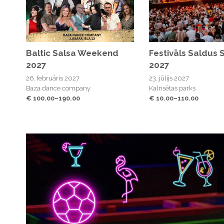
Baltic Salsa Weekend
Festivāls Saldus 
2027
2027
26. februāris 2027
23. jūlijs 2027
Baza dance company
Kalnsētas parks
€ 100.00–190.00
€ 10.00–110.00