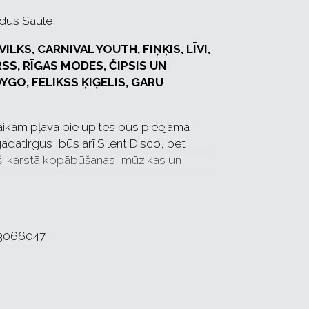
aldus Saule!
LKS, CARNIVAL YOUTH, FIŅĶIS, LĪVI,
SS, RĪGAS MODES, ČIPSIS UN
YGO, FELIKSS ĶIĢELIS, GARU
aikam pļavā pie upītes būs pieejama
 gadatirgus, būs arī Silent Disco, bet
aši karstā kopābūšanas, mūzikas un
iļetes kļūs dārgākas. Īpašs paldies mūsu
ldībai.
103066047
itot) festivāla teritorijā ieeja bez