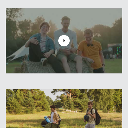
KRANKENWAGEN, REINIS JAUNAIS, VIRAL MIND,
SAPŅU FRAGMENTI, REVOLVIKA, ĪSSAVIENOJUMS,
DECIBELS, HONEY BLUE, RAGI DEBESĪS, NĀRA,
ALMYTH, SOCIAL SUNRISE, SVELME, VIEDAIS
FONOGRĀFS, CRITT, TAIGA, DJ Katii
Dienu un nakti varēs pavadīt gaisīgajā alternatīvajā un
populārajā fāzē, kā arī traki smagajā un urbānajā fāzē!
Lai festivālu padarītu vēl piepildītāku, slepenā
sastāvdaļa ir gleznas, dzeja, performances un
nepārlaužama interese par dažāda veida mākslu!
//Kad?//
9.-10.augusts.
//Kur?// Klasicisma pērlē - pie
Zentenes pils
,
Tukuma novadā.
Iegādājies biļeti laicīgi, jo cenas pacelsies!
Uzzini jaunumus pirmais @faze.events (Instagram,