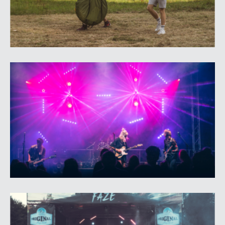
Facebook),
www.fazeevents.lv
!
Un atceries -
Tā nav tikai FĀZE!
Bērniem līdz 10 gadu vecumam - ieeja bezmaksas.