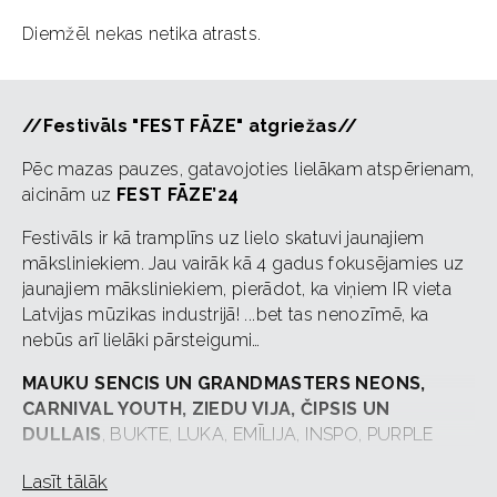
Diemžēl nekas netika atrasts.
//Festivāls "FEST FĀZE" atgriežas//
Pēc mazas pauzes, gatavojoties lielākam atspērienam,
aicinām uz
FEST FĀZE’24
Festivāls ir kā tramplīns uz lielo skatuvi jaunajiem
māksliniekiem. Jau vairāk kā 4 gadus fokusējamies uz
jaunajiem māksliniekiem, pierādot, ka viņiem IR vieta
Latvijas mūzikas industrijā! ...bet tas nenozīmē, ka
nebūs arī lielāki pārsteigumi…
MAUKU SENCIS UN GRANDMASTERS NEONS,
CARNIVAL YOUTH, ZIEDU VIJA, ČIPSIS UN
DULLAIS
, BUKTE, LUKA, EMĪLIJA, INSPO, PURPLE
NEGATIVE, SERPENTĪNS, ZONA, INDIGO, EMBARK,
Lasīt tālāk
SABĪNE MUSTERMANE, THE TUNES, B OPTIMIST, DJ