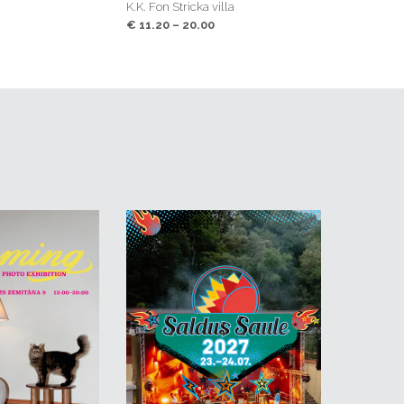
K.K. Fon Stricka villa
K.K. Fon Stricka villa
:00 – 21:30
€ 11.20 – 20.00
€ 11.20 – 20.00
ile”