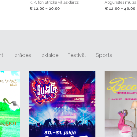
rzs
K. K. fon Stricka villas dārzs
K.K. Fon Stricka villa
Abgunstes muiža
Abgunstes muiža
1:30
23. septembris 19
€ 12.00 – 20.00
€ 11.20 – 20.00
€ 12.00 – 40.00
€ 12.00 – 40.00
Mūzikas nams “Da
€ 20.00 – 30.00
ti
Izrādes
Izklaide
Festivāli
Sports