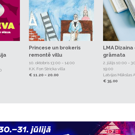
Princese un brokeris
LMA Dizaina
š un
Players Club
ija
remontē villu
grāmata
aka
apmeklējums
10. oktobris 13:00 – 14:00
2. jūlijs 10:00 – 
ugusts
2. janvāris 2025 – 31. janvāris 2027
K.K. Fon Stricka villa
19:00
0
Dažādas vietas
€ 11.20 – 20.00
Latvijas Mākslas
€ 13.00 – 20.00
€ 35.00