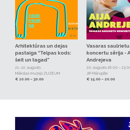
Arhitektūras un dejas
Vasaras saulrietu
Abgunstes muižas svētki
Abgunstes muižas svētki
Abgunstes Tūksto
pastaiga “Telpas kods:
koncertu sērija - A
"Reiz Brīnumzemē"
"Reiz Brīnumzemē"
vienas nakts pas
šeit un tagad”
Andrejeva
16. augusts 12:00 – 20:00
16. augusts 12:00 – 20:00
14. augusts 20:00 – 15. a
21.-22. augusts
Abgunstes muiža
Abgunstes muiža
20. augusts 18:00 – 23:0
01:00
Mākslas muzejs ZUZEUM
€ 12.00 – 40.00
€ 12.00 – 40.00
JIP Mārupīte
Abgunstes muiža
€ 10.00 – 30.00
€ 15.00 – 20.00
€ 120.00 – 150.00