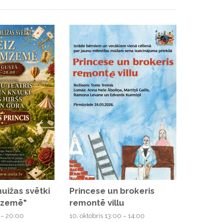
uižas svētki
KLĀŠANA -
Princese un brokeris
Princese un brokeris
mzemē"
as teātris
remontē villu
remontē villu
Olga Rajecka
 – 20:00
10. oktobris 13:00 – 14:00
10. oktobris 13:00 – 14:00