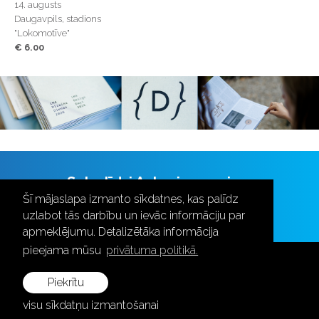
14. augusts
Daugavpils, stadions
"Lokomotīve"
€ 6.00
Seko līdzi Aulas jaunumiem
Šī mājaslapa izmanto sīkdatnes, kas palīdz
uzlabot tās darbību un ievāc informāciju par
apmeklējumu. Detalizētāka informācija
pieejama mūsu
privātuma politikā.
Piekrītu
visu sīkdatņu izmantošanai
+371 28787870