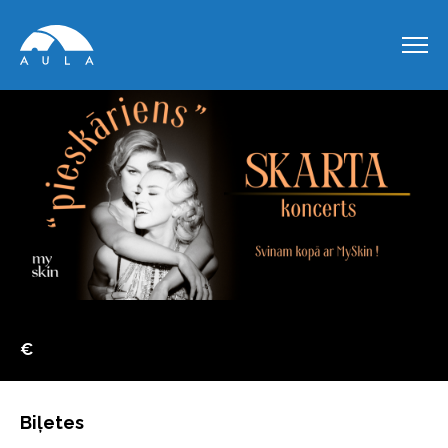
€
Biļetes