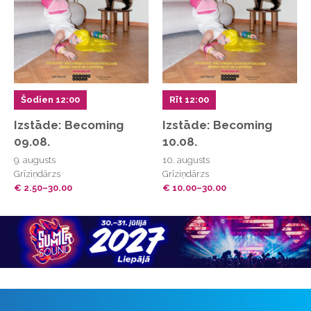
Šodien 12:00
Rīt 12:00
Izstāde: Becoming
Izstāde: Becoming
09.08.
10.08.
9. augusts
10. augusts
Grīziņdārzs
Grīziņdārzs
€ 2.50–30.00
€ 10.00–30.00