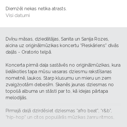
Diemžēl nekas netika atrasts.
Visi datumi
Dvīņu māsas, dziedātājas, Sanita un Sanija Rozes,
aicina uz oriģinālmūzikas koncertu “Pieskāriens” divās
daļās - Oratorio telpā.
Koncerta pirmā daļa sastāvēs no oriģinālmūzikas, kura
lielākoties tapa mūsu vasaras dziesmu rakstīšanas
nometnē, laukos. Starp klusumu un mieru un zem
zvaigžņotām debesīm. Skanēs jaunas dziesmas no
topošā albuma un stāsti par to, kā idejas pārtapa
melodijās.
Pirmajā daļā dzirdēsiet dziesmas “afro beat”, “r&b”,
“hip-hop” un citos populārās mūzikas žanru ritmos,
enerģiskās un atmosfēriskās noskaņās, kas