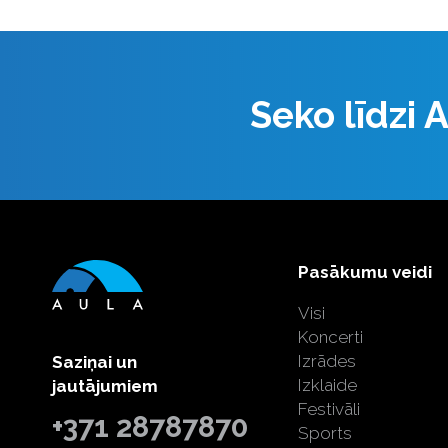
Seko līdzi
Pasākumu veidi
Visi
Koncerti
Izrādes
Saziņai un
Izklaide
jautājumiem
Festivāli
+371 28787870
Sports