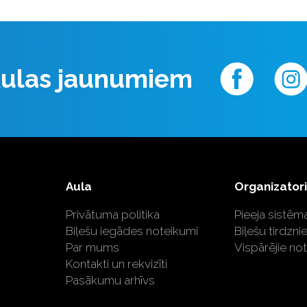
 Aulas jaunumiem
Aula
Organizator
Privātuma politika
Pieeja sistēma
Biļešu iegādes noteikumi
Biļešu tirdzni
Par mums
Vispārējie no
Kontakti un rekvizīti
Pasākumu arhīvs