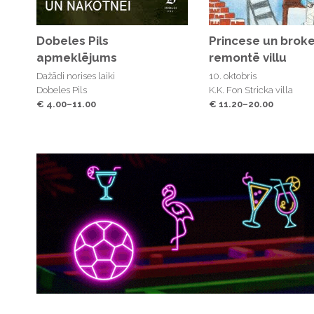
Dobeles Pils
Princese un broke
apmeklējums
remontē villu
Dažādi norises laiki
10. oktobris
Dobeles Pils
K.K. Fon Stricka villa
€ 4.00–11.00
€ 11.20–20.00