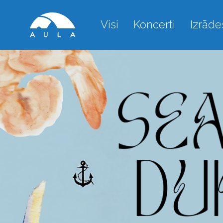
Visi
Koncerti
Izrāde