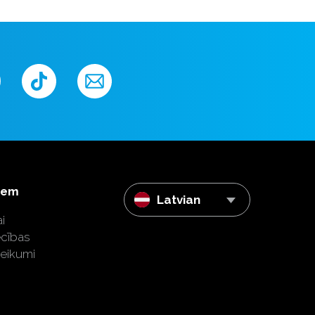
iem
Latvian
i
ecības
teikumi