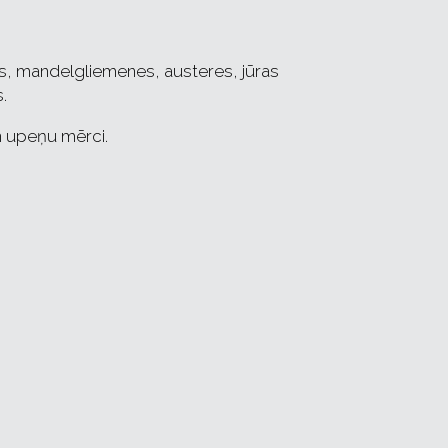
s, mandelgliemenes, austeres, jūras
.
n upeņu mērci.