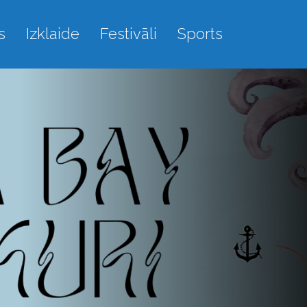
s
Izklaide
Festivāli
Sports