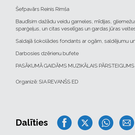
Šefpavārs Reinis Rimša
Baudīsim dažādu veidu garneles, mīdijas, gliemežu
sparģeļus, un citas veselīgas un gardas jūras veltes
Saldajā šokolādes fondants ar ogām, saldējumu u
Darbosies dzērienu bufete
PASĀKUMĀ GAIDĀMS MUZIKĀLAIS PĀRSTEIGUMS
Organizē: SIA REVANŠS ED
Dalīties