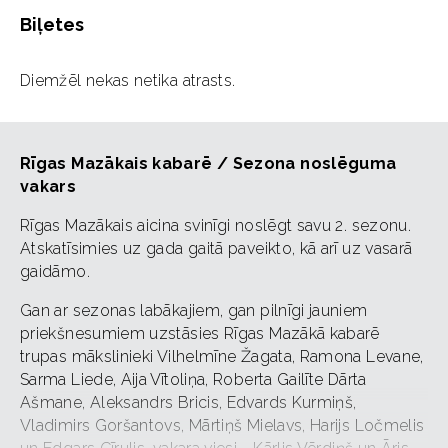
Biļetes
Diemžēl nekas netika atrasts.
Rīgas Mazākais kabarē / Sezona noslēguma
vakars
Rīgas Mazākais aicina svinīgi noslēgt savu 2. sezonu.
Atskatīsimies uz gada gaitā paveikto, kā arī uz vasarā
gaidāmo.
Gan ar sezonas labākajiem, gan pilnīgi jauniem
priekšnesumiem uzstāsies Rīgas Mazākā kabarē
trupas mākslinieki Vilhelmīne Žagata, Ramona Levane,
Sarma Liede, Aija Vītoliņa, Roberta Gailīte Dārta
Ašmane, Aleksandrs Bricis, Edvards Kurmiņš,
Vladimirs Goršantovs, Mārtiņš Mielavs, Harijs Ločmelis