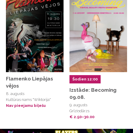
Flamenko Liepājas
Šodien 12:00
vējos
Izstāde: Becoming
8. augusts
09.08.
Kultūras nams "Wiktorija"
9. augusts
Nav pieejamu biļešu
Grīziņdārzs
€ 2.50–30.00