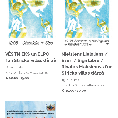
------------------------------------------------
Rīgas Mazākā kabarē darbību atbalsta Valsts
Kultūrkapitāla fonds.
------------------------------------------------
Rīgas Mazākais kabarē atrodas K.K. fon Stricka villā,
Aristida Briāna ielā 9 (ieeja no pagalma, sekojot
VĒSTNIEKS un ELPO
Nielslens Lielsliens /
norādēm).
fon Stricka villas dārzā
Ezeri / Sign Libra /
Rinalds Maksimovs fon
12. augusts
Stricka villas dārzā
K. K. fon Stricka villas dārzs
€ 12.00–15.00
19. augusts
K. K. fon Stricka villas dārzs
€ 15.00–20.00