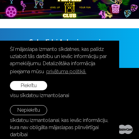
Seko līdzi Aulas jaunumiem
Šī mājaslapa izmanto sīkdatnes, kas palīdz
uzlabot tās darbību un ievāc informāciju par
apmeklējumu. Detalizētāka informācija
pieejama mūsu
privātuma politikā.
Piekrītu
visu sīkdatņu izmantošanai
+371 28787870
info@aula.lv
Nepiekrītu
sīkdatņu izmantošanai, kas ievāc informāciju,
© 2026 SIA "Aula Events".
kura nav obligāta mājaslapas pilnvērtīgai
Visas tiesības aizsargātas.
darbībai
Mājaslapa:
Graftik