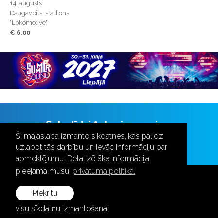
14. augusts
Daugavpils, stadions
"Lokomotīve"
€ 6.00
Seko līdzi Aulas jaunumiem
Šī mājaslapa izmanto sīkdatnes, kas palīdz
uzlabot tās darbību un ievāc informāciju par
apmeklējumu. Detalizētāka informācija
pieejama mūsu
privātuma politikā.
Piekrītu
visu sīkdatņu izmantošanai
+371 28787870