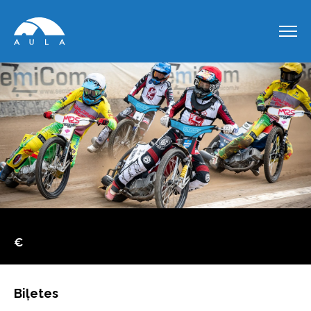
€
Biļetes