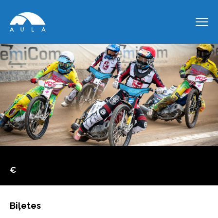
€
Biļetes