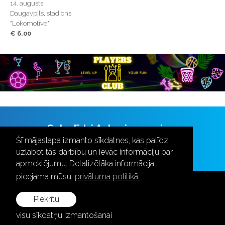
14. augusts
Daugavpils, stadions
"Lokomotīve"
€ 6.00
Seko līdzi Aulas jaunumiem
Šī mājaslapa izmanto sīkdatnes, kas palīdz
uzlabot tās darbību un ievāc informāciju par
apmeklējumu. Detalizētāka informācija
pieejama mūsu
privātuma politikā.
Piekrītu
visu sīkdatņu izmantošanai
+371 28787870