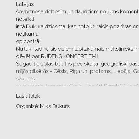
Latvijas
šovbiznesa debesīm un daudziem no jums komentāru
noteikti
ir tā Dukura dziesma, kas noteikti raisīs pozitīvas e
notikuma
epicentrā!
Nu lūk, tad nu šis visiem labi zināmais mākslinieks ir
dēvēt par RUDENS KONCERTIEM!
Šogad tie solās būt trīs pēc skaita, ģeogrāfiski p
mīļās pilsētās - Cēsis, Rīga un, protams, Liepāja! G
sākums -
13. oktobris, koncerts Cēsīs, The Art Ranch “Dukuri” 
solās
Lasīt tālāk
būs baisi jaudīgs! Mika vecāku rančo, kas ir koncerts 
Organizē: Miks Dukurs
Cēsīs,
dziedātāja bērnības pilsētā, viss sākās. Tālāk virzīs
oktobris), kas
arī ir svarīga dzīves lapaspuse, koncerts notiks net
sievu