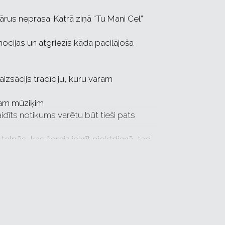
s neprasa. Katrā ziņā “Tu Mani Cel”
mocijas un atgriezīs kāda pacilājoša
 aizsācijs tradīciju, kuru varam
ašam mūziķim
aidīts notikums varētu būt tieši pats
telpās, kas šoreiz iekrīt piektdienā, tad
mājās un tas vienmēr ir īpaši, jo tieši
imies uz valsts galvaspilsētu (20.
ālu no vietas, kur Miks iepazinās ar savu