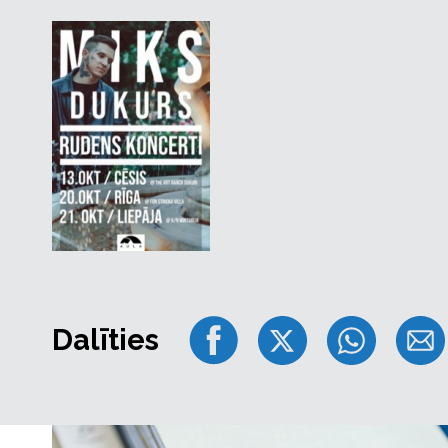
Lauru, kas ir viņa dzīves lielā mūza un atbalsts. Lai
koncertiem, esam izvēlējušies romantisko Fon Strick
oktobrī),
pirms valsts svētkiem paredzēts Liepājā, k/n Wiktor
bet
dziedātājs ir dzimis kurzemnieks! Iespējams, tas iz
dalamies
katrā no koncertiem!
Trīs pilsētas, trīs skaisti rudens vakari! Tas ir īpašs 
vasaras, lēnām ielienam katrs savā alā, bet ar šie
sajūtu un kamēr vien jumts ir virs galvas - mēs svi
Un vislabāk to darīt kopā! Tiekamies!
Pirmajiem 100 agrīnajiem putniņiem biļetes par īpaš
Dalīties