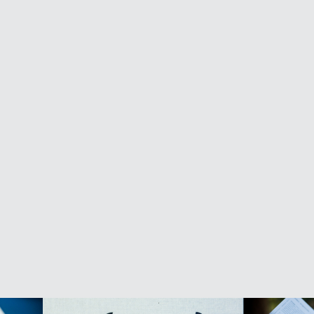
 saglabātu vienotu noskaņu visiem trīs
a Villu. Noslēdzošais koncerts (21.
ija, jo iespējams kādam, tas ir jaunums,
skaidro to jaudu un enerģiju ar kādu
laiks, pēc skrejošās
m koncertiem vēlamies pagarināt to svētku
nam!
u cenu! Pasteidzies!