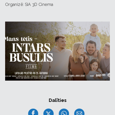
Organizē: SIA 3D Cinema
!!! Pēc katra filmas seansa tikšanās ar INTARU BUSULI.
Filma latviešu valodā.
Dalīties