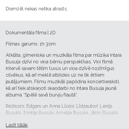
Diemžēl nekas netika atrasts.
Dokumentāla filma | 2D
Filmas garums: 1h 30m
Atklāta, ģimeniska un muzikāla filma par mūziķa Intara
Busuļa dzīvi no viņa bērnu perspektīvas. Viņi filmā
intervē savam tētim tuvus un viņa dzīvē nozīmīgus
cilvēkus, kā arī meklē atbildes uz ne tik ērtiem
jautājumiem. Filmu muzikāli papildina koncertieraksti,
kā arī tiek atskaņoti skaņdarbi no Intara Busuļa jaunā
albuma “Spēlē savā burvju flautā”.
Režisors: Edgars un Anna Lūsiņi, Līdzautori: Lenijs
Busulis, Emilija Busule, Amelija Busule, Jānis Busulis
Lomās: Intars Busulis, Inga Staško – Busule, Lenijs
Lasīt tālāk
Busulis, Emilija Busule, Amelija Busule, Jānis Busulis