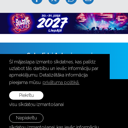
Seko līdzi Aulas jaunumiem
Šī mājaslapa izmanto sīkdatnes, kas palīdz
uzlabot tās darbību un ievāc informāciju par
apmeklējumu. Detalizētāka informācija
pieejama mūsu
privātuma politikā.
Piekrītu
visu sīkdatņu izmantošanai
+371 28787870
info@aula.lv
Nepiekrītu
sīkdatņu izmantošanai, kas ievāc informāciju,