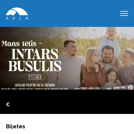
€
Biļetes