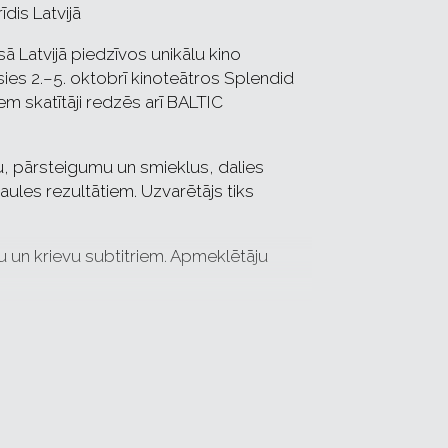
dis Latvijā
sā Latvijā piedzīvos unikālu kino
sies 2.–5. oktobrī kinoteātros Splendid
em skatītāji redzēs arī BALTIC
eku, pārsteigumu un smieklus, dalies
aules rezultātiem. Uzvarētājs tiks
šu un krievu subtitriem. Apmeklētāju