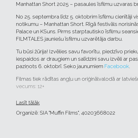
Manhattan Short 2025 – pasaules īsfilmu uzvaras brī
No 25. septembra līdz 5. oktobrim īsfilmu cienītāji vi
notikumu – Manhattan Short. Rīgā festivāls norisinā
Palace un KSuns. Pirms starptautisko īsfilmu seansi
FILMTALES jauniešu īsfilmu uzvarētāja darbu.
Tu būsi žūrija! Izvēlies savu favorītu, piedzīvo pri
iespaidos ar draugiem un salīdzini savu izvēli ar pas
paziņots 6. oktobrī. Seko jaunumiem
Facebook
.
Filmas tiek rādītas angļu un oriģinālvalodā ar latvie
vecums: 12+
Informatīvie partneri: radio SWH un SWH+.
Lasīt tālāk
Biļetes citās Latvijas pilsētās: kinoteātru kasēs.
Organizē: SIA "Muffin Films", 40203668022