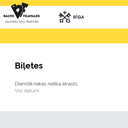
Biļetes
Diemžēl nekas netika atrasts.
Visi datumi