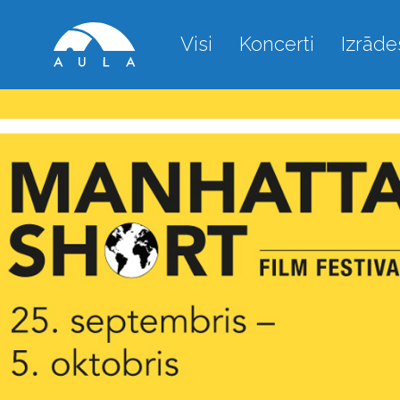
Visi
Koncerti
Izrāde