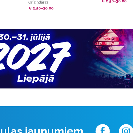
€ 2.50–30.00
Grīziņdārzs
€ 2.50–30.00
 Aulas jaunumiem