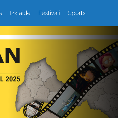
s
Izklaide
Festivāli
Sports