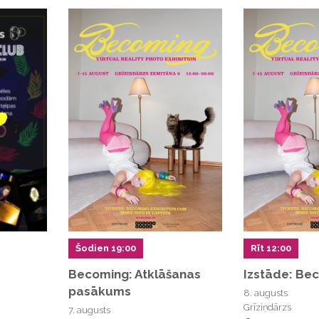
Šodien 19:00
Rīt 12:00
Becoming: Atklāšanas
Izstāde: Be
pasākums
8. augusts
Grīziņdārzs
7. augusts