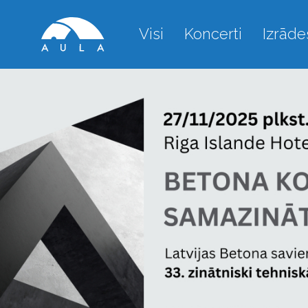
Visi
Koncerti
Izrāde