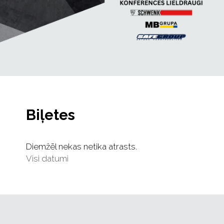
Biļetes
Diemžēl nekas netika atrasts.
Visi datumi