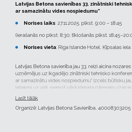
Latvijas Betona savienības 33. zinātniski tehn
ar samazinātu vides nospiedumu”
Norises laiks
: 27.11.2025. plkst. 9:00 – 18:45
(ierašanās no plkst. 8:30; tīklošanās plkst. 18:45–20:
Norises vieta
: Riga Islande Hotel, Ķīpsalas iela
Latvijas Betona savienība jau 33. reizi aicina nozar
uzņēmējus uz ikgadējo zinātniski tehnisko konferen
ar samazinātu vides nospiedumu” izcels būtisku ja
ietekmi uz vidi, ņemot vērā klimata pārmaiņu izaici
Lasīt tālāk
Konferences ietvaros dalībniekiem būs iespēja iepaz
Organizē: Latvijas Betona Savienība, 40008303205
tendencēm betona konstrukciju jomā, kas vērsti u
Programmā paredzēti gan vietējo, gan ārvalstu eksp
materiāliem un būvniecības tehnoloģijām, tostarp il