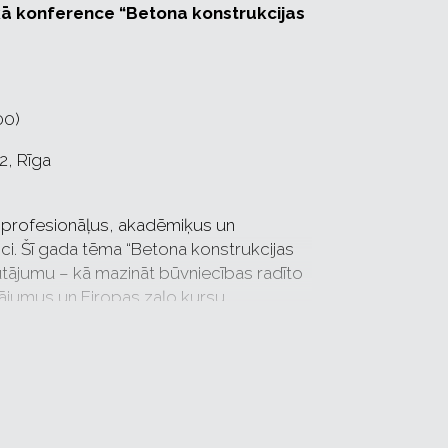
iskā konference “Betona konstrukcijas
00)
 2, Rīga
es profesionāļus, akadēmiķus un
ci. Šī gada tēma “Betona konstrukcijas
utājumu – kā mazināt būvniecības radīto
nājumus un Eiropas zaļo kursu.
īties ar jaunākajiem risinājumiem un
z vides nospieduma samazināšanu.
ertu priekšlasījumi par inovatīviem
gtspējīga betona izstrādi un