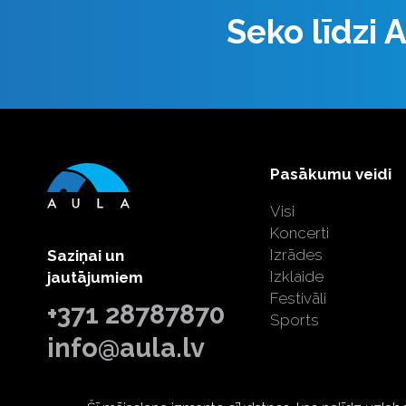
Seko līdzi
Pasākumu veidi
Visi
Koncerti
Izrādes
Saziņai un
Izklaide
jautājumiem
Festivāli
+371 28787870
Sports
info@aula.lv