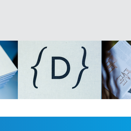
kiem piemēriem no dažādiem attīstītājiem
s ar brīvām sarunām, jaunu kontaktu
 tomēr vietu skaits tajā ir ierobežots.
.