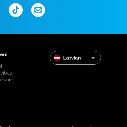
iem
Latvian
i
ecības
teikumi