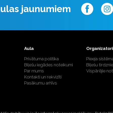
 Aulas jaunumiem
Aula
Organizator
Privātuma politika
Pieeja sistēma
Biļešu iegādes noteikumi
Biļešu tirdzni
Par mums
Vispārējie no
Kontakti un rekvizīti
Pasākumu arhīvs