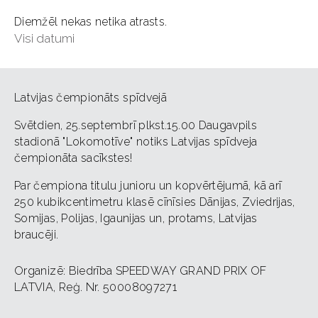
Diemžēl nekas netika atrasts.
Visi datumi
Latvijas čempionāts spīdvejā
Svētdien, 25.septembrī plkst.15.00 Daugavpils
stadionā "Lokomotīve" notiks Latvijas spīdveja
čempionāta sacīkstes!
Par čempiona titulu junioru un kopvērtējumā, kā arī
250 kubikcentimetru klasē cīnīsies Dānijas, Zviedrijas,
Somijas, Polijas, Igaunijas un, protams, Latvijas
braucēji.
Organizē: Biedrība SPEEDWAY GRAND PRIX OF
LATVIA, Reģ. Nr. 50008097271