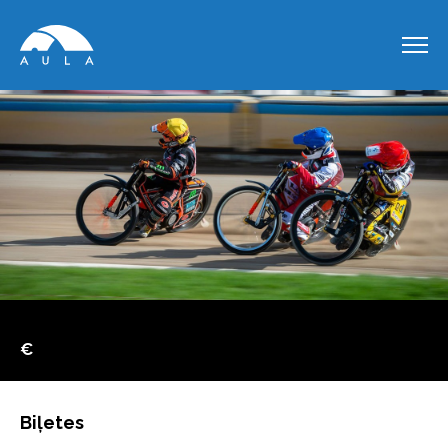
€
Biļetes