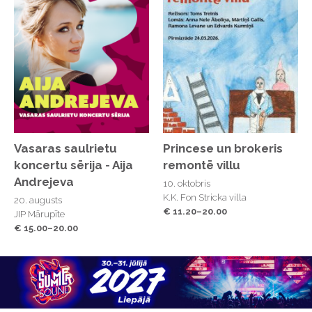
Vasaras saulrietu
Princese un brokeris
koncertu sērija - Aija
remontē villu
Andrejeva
10. oktobris
K.K. Fon Stricka villa
20. augusts
€ 11.20–20.00
JIP Mārupīte
€ 15.00–20.00