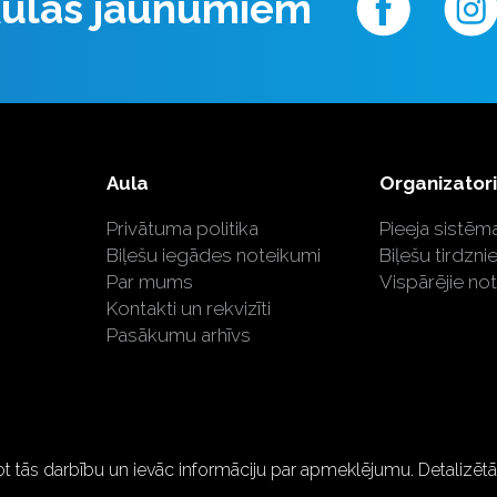
 Aulas jaunumiem
Aula
Organizator
Privātuma politika
Pieeja sistēma
Biļešu iegādes noteikumi
Biļešu tirdzni
Par mums
Vispārējie no
Kontakti un rekvizīti
Pasākumu arhīvs
ot tās darbību un ievāc informāciju par apmeklējumu. Detalizē
ftik