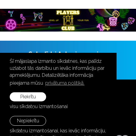
Seko līdzi Aulas jaunumiem
Šī mājaslapa izmanto sīkdatnes, kas palīdz
uzlabot tās darbību un ievāc informāciju par
apmeklējumu. Detalizētāka informācija
pieejama mūsu
privātuma politikā.
Piekrītu
visu sīkdatņu izmantošanai
+371 28787870
info@aula.lv
Nepiekrītu
sīkdatņu izmantošanai, kas ievāc informāciju,
© 2026 SIA "Aula Events".