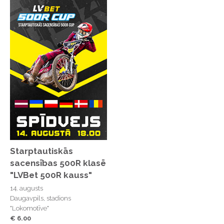
Starptautiskās
sacensības 500R klasē
"LVBet 500R kauss"
14. augusts
Daugavpils, stadions
"Lokomotīve"
€ 6.00