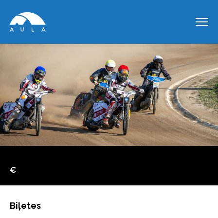
€
Biļetes