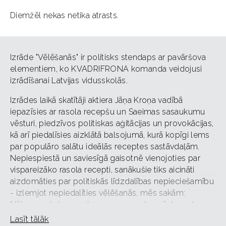
Diemžēl nekas netika atrasts.
Izrāde "Vēlēšanās" ir politisks stendaps ar pavāršova
elementiem, ko KVADRIFRONA komanda veidojusi
izrādīšanai Latvijas vidusskolās.
Izrādes laikā skatītāji aktiera Jāņa Kroņa vadībā
iepazīsies ar rasola recepšu un Saeimas sasaukumu
vēsturi, piedzīvos politiskas aģitācijas un provokācijas,
kā arī piedalīsies aizklātā balsojumā, kurā kopīgi lems
par populāro salātu ideālās receptes sastāvdaļām.
Nepiespiestā un saviesīgā gaisotnē vienojoties par
vispareizāko rasola recepti, sanākušie tiks aicināti
aizdomāties par politiskās līdzdalības nepieciešamību
- izlemjot nepiedalīties vēlēšanās, mēs sakām:
Nākamos četrus gadus es esmu gatavs ēst rasolu,
kura recepti noteicis kāds cits.
Lasīt tālāk