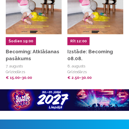
Šodien 19:00
Rīt 12:00
Becoming: Atklāšanas
Izstāde: Becoming
pasākums
08.08.
7. augusts
8. augusts
Grīziņdārzs
Grīziņdārzs
€ 15.00–30.00
€ 2.50–30.00