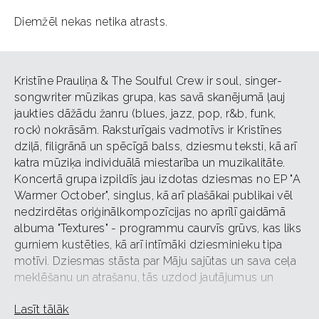
Diemžēl nekas netika atrasts.
Kristīne Prauliņa & The Soulful Crew ir soul, singer-
songwriter mūzikas grupa, kas savā skanējumā ļauj
jaukties dāžādu žanru (blues, jazz, pop, r&b, funk,
rock) nokrāsām. Raksturīgais vadmotīvs ir Kristīnes
dziļā, filigrānā un spēcīgā balss, dziesmu teksti, kā arī
katra mūziķa individuālā miestarība un muzikalitāte.
Koncertā grupa izpildīs jau izdotas dziesmas no EP "A
Warmer October", singlus, kā arī plašākai publikai vēl
nedzirdētas oriģinālkompozīcijas no aprīlī gaidāmā
albuma "Textures" - programmu caurvīs grūvs, kas liks
gurniem kustēties, kā arī intīmāki dziesminieku tipa
motīvi. Dziesmas stāsta par Māju sajūtas un sava ceļa
meklēšanu un atrašanu, tās uzdod jautājumus un
dažreiz arī rod atbildes un tad ļauj klausītājam vienkārši
Lasīt tālāk
norimt šeit, šajā brīdī, mierā, kustībā.