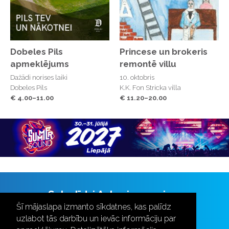
Torņkalnā.
Ieeja pasākumā bērniem līdz sešu gadu vecumam
(ieskaitot), neaizņemot papildu sēdvietu - bez
maksas.
Dobeles Pils
Princese un brokeris
Pasākuma laikā tiks uzņemti video un foto materiāli
apmeklējums
remontē villu
Dažādi norises laiki
10. oktobris
Dobeles Pils
K.K. Fon Stricka villa
€ 4.00–11.00
€ 11.20–20.00
Seko līdzi Aulas jaunumiem
Šī mājaslapa izmanto sīkdatnes, kas palīdz
uzlabot tās darbību un ievāc informāciju par