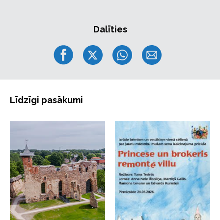
atbalstītājiem gadu no gada.
Adventa un Ziemsvētku centrā ir nupat piedzimis
Dalīties
bērns - Jēzus silītē -, viņa labsajūta, viņa labbūtība, lai
viņam būtu labi, lai nesaltu, lai viņš būtu paēdis,
drošībā, lai viņam nekas nespiestu, lai viņš justos ērti,
lai nekas netraucētu. Ziemsvētki ir stāsts par patiesām
rūpēm un par to, lai jebkuram cilvēkam būtu labi.
Tāpēc - ir ļoti nepieciešamas mūsdienīgas, siltas
Līdzīgi pasākumi
labierīcības līdzās Lutera baznīcai - cilvēku pilniem
svētkiem un dievkalpojumiem, koncertiem un
izrādēm, kristībām un laulībām un visam, visam citam,
kas notiek pie mums, baznīcā un tās dārzā, lai cilvēks
justos labi.
Nāc un atbalsti! Lai cilvēkiem nebūtu jāciešas!
Visi iegūtie līdzekļi tiks izmantoti baznīcas
infrastruktūras uzlabošanai – siltu, mūsdienīgu āra
labierīcību izveidei pie Rīgas Lutera baznīcas