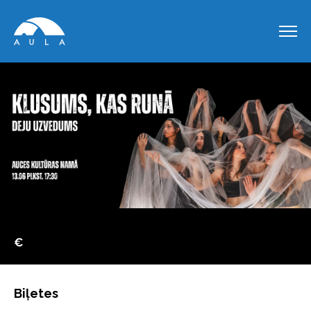
€
Biļetes