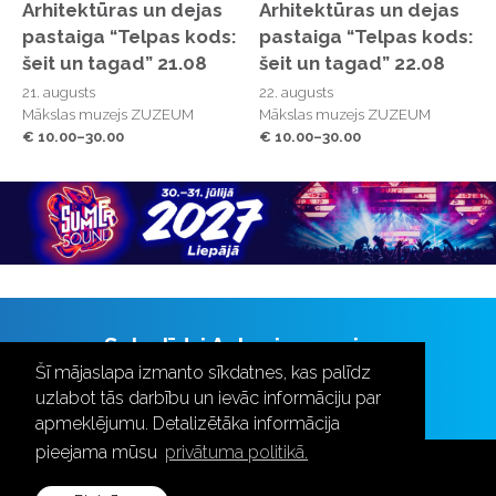
Arhitektūras un dejas
Arhitektūras un dejas
pastaiga “Telpas kods:
pastaiga “Telpas kods:
šeit un tagad” 21.08
šeit un tagad” 22.08
21. augusts
22. augusts
Mākslas muzejs ZUZEUM
Mākslas muzejs ZUZEUM
€ 10.00–30.00
€ 10.00–30.00
Seko līdzi Aulas jaunumiem
Šī mājaslapa izmanto sīkdatnes, kas palīdz
uzlabot tās darbību un ievāc informāciju par
apmeklējumu. Detalizētāka informācija
pieejama mūsu
privātuma politikā.