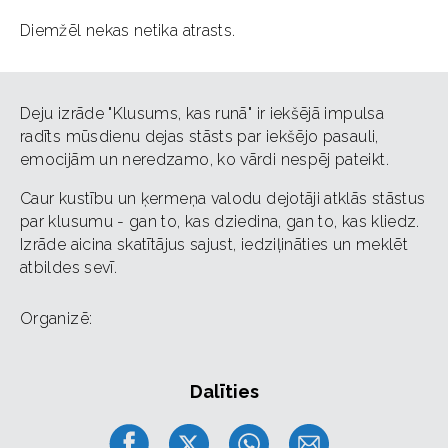
Diemžēl nekas netika atrasts.
Deju izrāde "Klusums, kas runā" ir iekšējā impulsa
radīts mūsdienu dejas stāsts par iekšējo pasauli,
emocijām un neredzamo, ko vārdi nespēj pateikt.
Caur kustību un ķermeņa valodu dejotāji atklās stāstus
par klusumu - gan to, kas dziedina, gan to, kas kliedz.
Izrāde aicina skatītājus sajust, iedziļināties un meklēt
atbildes sevī.
Organizē:
Dalīties