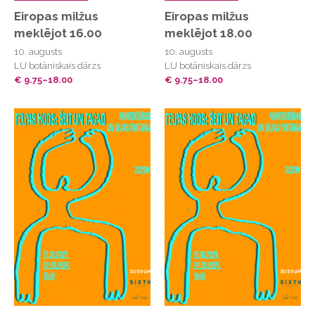
Eiropas milžus
Eiropas milžus
meklējot 16.00
meklējot 18.00
10. augusts
10. augusts
LU botāniskais dārzs
LU botāniskais dārzs
€ 9.75–18.00
€ 9.75–18.00