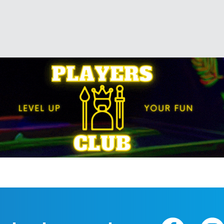
tām, ka šī ir sabiedrībā aktuālāka
arīkot otru, uzlabotu pasākuma versiju
mā (Jaunajā Teikā).»
ījās dažādu uzņēmēju veiksmju un
umus un iepazinās ar līdzīgi
nīt vairāk, izrādās, ir pat tiem, kuri pēc
cīties no citu?
ņēmējus, lai viņi atbrīvotos no Iekšējā
pieredzi biznesā, gan tiem, kuri par