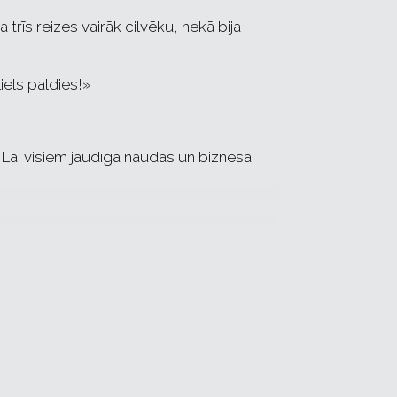
rīs reizes vairāk cilvēku, nekā bija
els paldies!»
Lai visiem jaudīga naudas un biznesa
dze »
saņemti pēc pirmā pasākuma.
toti - uzlabotā un paplašinātā versijā.