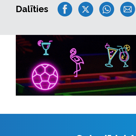
Dalīties
Organizators Gustavs Gotauts: «Pēc pasākuma sapra
tēma, nekā paši sākumā domājām, tāpēc nolēmām s
700+ cilvēkiem.
Pasākums notiks 16. novembrī plkst. 16.00 Fantadro
Pārpildītajās telpās cilvēki, elpu aizturējuši, klaus
neveiksmju (!) stāstus, izpildīja izaugsmes vingrināj
domājošajiem.
Pagātnes mantojums, dažādi rēgi galvā, kas neļauj pel
sabiedrības standarta pelna ļoti labi.
Bet kāpēc gan mācīties no savām kļūdām, ja var mā
Pasākuma mērķis - «izpurināt» topošos un esošos uz
bomža un attīstītu sevi, strādātu un pelnītu vairāk.
Pasākums būs piemērots gan cilvēkiem ar ilggadīgu 