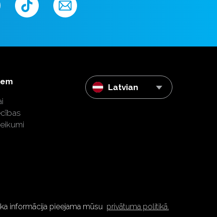
iem
Latvian
i
ecības
teikumi
tāka informācija pieejama mūsu
privātuma politikā.