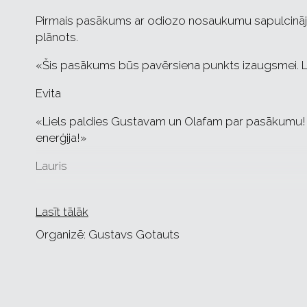
Pirmais pasākums ar odiozo nosaukumu sapulcināja t
plānots.
«Šis pasākums būs pavērsiena punkts izaugsmei. Li
Evita
«Liels paldies Gustavam un Olafam par pasākumu! 
enerģija!»
Lauris
«Paldies par pasākumu un roltonu ! Amazing piere
Lasīt tālāk
Aleksa
Organizē: Gustavs Gotauts
Šie ir tikai daži no desmitiem «paldies», kuri tika 
Lielās publikas atsaucības dēļ pasākums notiks atkār