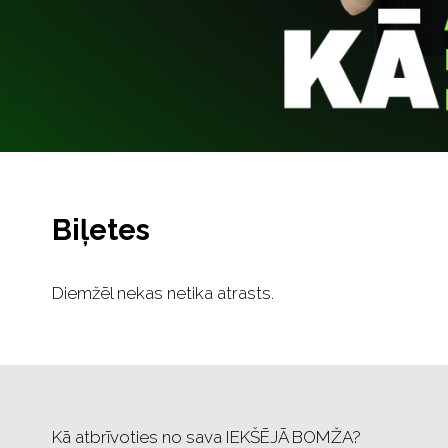
Biļetes
Diemžēl nekas netika atrasts.
Kā atbrīvoties no sava IEKŠĒJĀ BOMŽA?