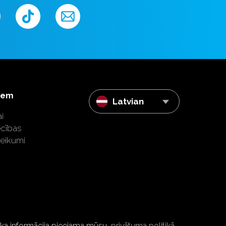
iem
Latvian
i
ecības
teikumi
tāka informācija pieejama mūsu
privātuma politikā.