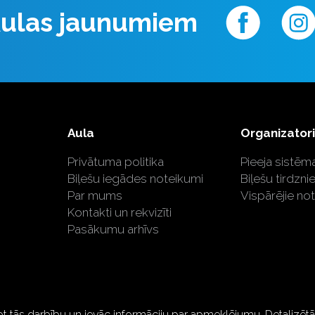
 Aulas jaunumiem
Aula
Organizator
Privātuma politika
Pieeja sistēma
Biļešu iegādes noteikumi
Biļešu tirdzni
Par mums
Vispārējie no
Kontakti un rekvizīti
Pasākumu arhīvs
ot tās darbību un ievāc informāciju par apmeklējumu. Detalizē