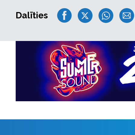
neaizņemot atsevišķu sēdvietu.
Pasākums pieejams apmeklētājiem ratiņkrēslos. P
Dalīties
apmeklē pasākumu bez maksas.