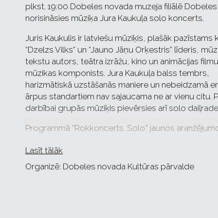
plkst. 19:00 Dobeles novada muzeja filiālē Dobeles 
norisināsies mūziķa Jura Kaukuļa solo koncerts.
Juris Kaukulis ir latviešu mūziķis, plašāk pazīstams
“Dzelzs Vilks” un “Jauno Jāņu Orķestris” līderis, mūz
tekstu autors, teātra izrāžu, kino un animācijas film
mūzikas komponists. Jura Kaukuļa balss tembrs,
harizmātiskā uzstāšanās maniere un nebeidzamā en
ārpus standartiem nav sajaucama ne ar vienu citu. P
darbībai grupās mūziķis pievērsies arī solo daiļradei
Programmā “Rokkoncerts. Solo.” jaunos aranžējum
gan labi zināmas kompozīcijas no dažādiem “Dzelzs 
Lasīt tālāk
daiļrades posmiem, gan dziesmas no teātra izrād
kino filmām, gan arī pilnīgi jaunas, īpaši Jura solo
Organizē: Dobeles novada Kultūras pārvalde
programmai tapušas dziesmas dažādām ģitārām,
elektronikai un vienai – Jura Kaukuļa - balsij.
Bērniem līdz 7 gadu vecumam ieeja bez maksas,