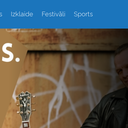
s
Izklaide
Festivāli
Sports