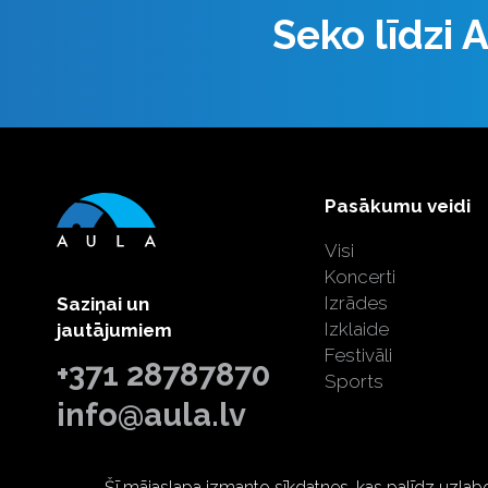
Seko līdzi
Pasākumu veidi
Visi
Koncerti
Izrādes
Saziņai un
Izklaide
jautājumiem
Festivāli
+371 28787870
Sports
info@aula.lv
Šī mājaslapa izmanto sīkdatnes, kas palīdz uzlab