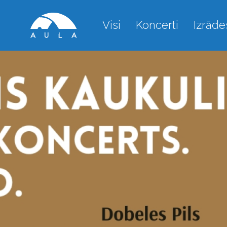
Visi
Koncerti
Izrāde