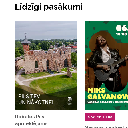
Līdzīgi pasākumi
JIP Mārupīte teritorijā pieejamas maksas autostāvv
ar pasākuma biļeti.
Bērniem līdz 7 gadu vecumam ieeja bezmaksas
Dobeles Pils
Šodien 18:00
apmeklējums
Vasaras saulrietu