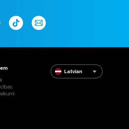
iem
Latvian
i
ecības
teikumi