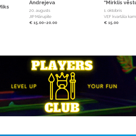
Andrejeva
“Mirklis vēst
Miks
20. augusts
1. oktobris
JIP Mārupīte
VEF kvartāla kame
€ 15.00–20.00
€ 15.00