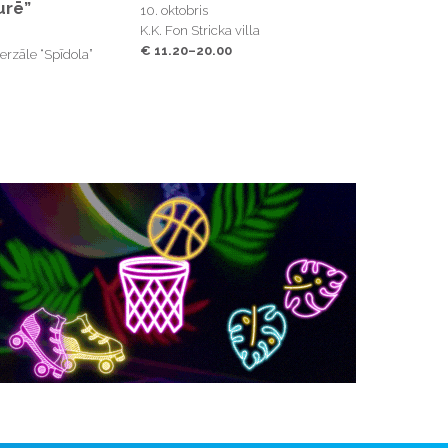
urē”
10. oktobris
K.K. Fon Stricka villa
€ 11.20–20.00
rzāle “Spīdola”