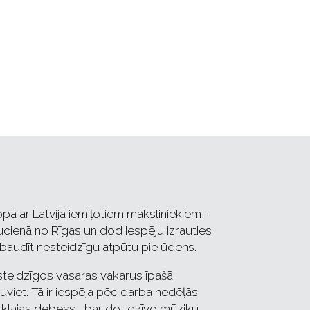
opā ar Latvijā iemīļotiem māksliniekiem –
ucienā no Rīgas un dod iespēju izrauties
 baudīt nesteidzīgu atpūtu pie ūdens.
esteidzīgos vasaras vakarus īpašā
viet. Tā ir iespēja pēc darba nedēļās
m klajas debess , baudot dzīvo mūziku