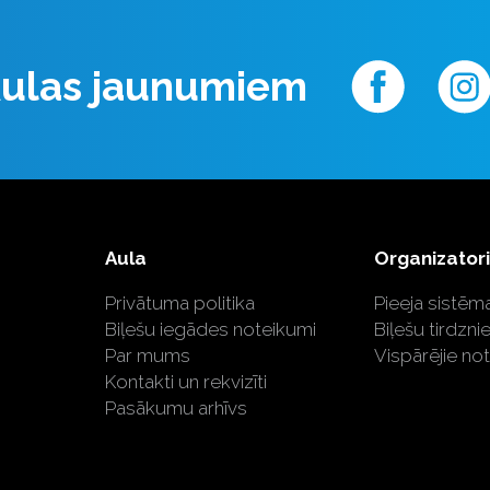
 Aulas jaunumiem
Aula
Organizator
Privātuma politika
Pieeja sistēma
Biļešu iegādes noteikumi
Biļešu tirdzni
Par mums
Vispārējie no
Kontakti un rekvizīti
Pasākumu arhīvs