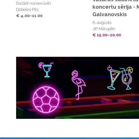
Dažādi norises laiki
koncertu sērija - 
Dobeles Pils
Galvanovskis
€ 4.00–11.00
6. augusts
JIP Mārupīte
€ 15.00–20.00