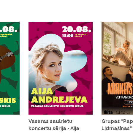
ietas, kuras iespējams iegādāties kopā
Vasaras saulrietu
Grupas “Pap
koncertu sērija - Aija
Lidmašīnas”