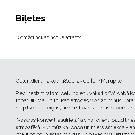
Biļetes
Diemžēl nekas netika atrasts.
Ceturtdiena | 23.07 | 18:00-23:00 | JIP Mārupīte
Pieci neaizmirstami ceturtdienu vakari brīvā dabā k
tepat JIP Mārupītē, kas atrodas vien 20 minūšu bra
no pilsētas steigas, aizmirst par ikdienas rūpēm un
“Vasaras koncerti saulrietā” aicina ikvienu baudīt n
atmosfērā, kur mūzika, daba un miers satiekas vienu
izrauties no ierastās steigas un pavadīt vakaru ze