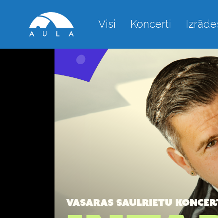
Visi
Koncerti
Izrāde