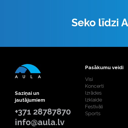
Seko līdzi
Pasākumu veidi
Visi
Koncerti
Izrādes
Saziņai un
Izklaide
jautājumiem
Festivāli
+371 28787870
Sports
info@aula.lv