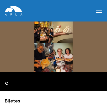
€
Biļetes