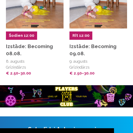
Šodien 12:00
Rīt 12:00
Izstāde: Becoming
Izstāde: Becoming
08.08.
09.08.
8. augusts
9. augusts
Grīziņdārzs
Grīziņdārzs
€ 2.50–30.00
€ 2.50–30.00
Seko līdzi Aulas jaunumiem