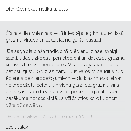
Diemžēl nekas netika atrasts.
Šīs nav tikai vakariņas — tā ir iespēja iegrimt autentiskā
gruzīnu virtuvē un atklāt jaunu garšu pasauli.
Jūs sagaidīs plaša tradicionālo ēdienu izlase: svaigi
salāti, siltās uzkodas, pamatēdieni un daudzas gruzīnu
virtuves firmas specialitātes. Viss ir sagatavots, lai jūs
patiesi izjustu Gruzijas garšu. Jūs varēsiet baudīt visus
ēdienus bez ierobežojumiem — dalības maksa ietver
neierobežotu ēdienu un vienu glāzi īsta gruzīnu vīna
un čačas. Papildu vīnu būs iespējams iegādāties arī
pasākuma norises vietā. Ja vēlēsieties ko citu dzert,
bārs būs atvērts.
Dalības maksa: 60 EUR. Bērniem 30 EUR
Lasīt tālāk
‼️ Lūdzu, ņemiet vērā: vietu skaits ir ierobežots.