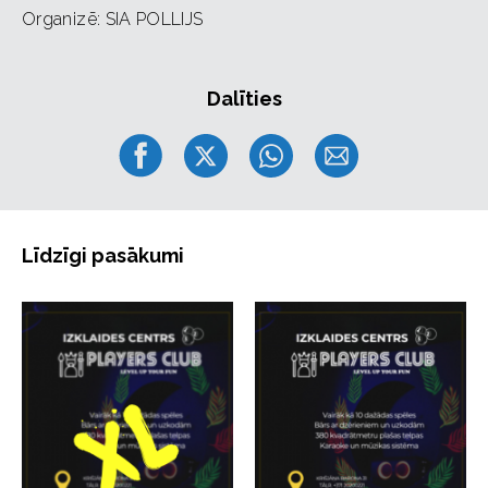
Organizē: SIA POLLIJS
Ar prieku gaidīsim ikvienu — pievienojieties siltam,
gardam un neaizmirstamam gruzīnu vakaram.
Dalīties
Biļeti iespējams iegādāties tiešsaistē AULA vai
apmeklējot mūsu kafejnīcu Boar BBQ, Avotu ielā 53.
Līdzīgi pasākumi