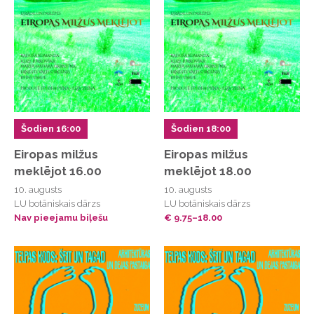
Inga Pilucka
un citas dejotājas no Latvijas un Lietuvas
Šajā vakarā piedzīvosiet:
– flamenko dejas daudzveidību,
Šodien 16:00
Šodien 18:00
– dzīvo ģitāras mūziku,
Eiropas milžus
Eiropas milžus
– īstu Spānijas sajūtu Liepājas sirdī
meklējot 16.00
meklējot 18.00
10. augusts
10. augusts
LU botāniskais dārzs
LU botāniskais dārzs
Ieeja no 18:30, kultūras nama dārzā darbojas
Nav pieejamu biļešu
€ 9.75–18.00
kafejnīca
Biļetes
www.aula.lv
Organizē:
Flamenko deju klubs “Sol Flamenco”
Nāc un ļaujies flamenko ritmiem – vakars, kas piepildīs