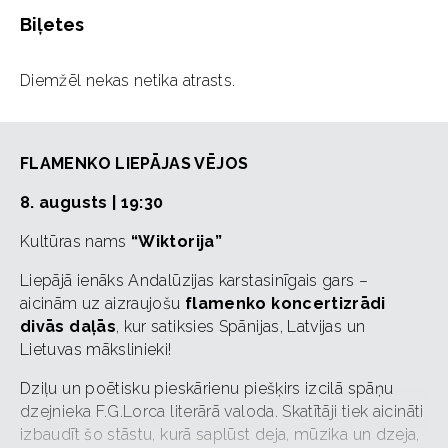
Biļetes
Diemžēl nekas netika atrasts.
FLAMENKO LIEPĀJAS VĒJOS
8. augusts | 19:30
Kultūras nams
“Wiktorija”
Liepājā ienāks Andalūzijas karstasinīgais gars –
aicinām uz aizraujošu
flamenko koncertizrādi
divās daļās
, kur satiksies Spānijas, Latvijas un
Lietuvas mākslinieki!
Dziļu un poētisku pieskārienu piešķirs izcilā spāņu
dzejnieka F.G.Lorca literārā valoda. Skatītāji tiek aicināti
izbaudīt šo stāstu, kurā saplūst deja, mūzika un dzeja,