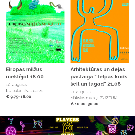
Eiropas milžus
Arhitektūras un dejas
meklējot 18.00
pastaiga “Telpas kods:
šeit un tagad” 21.08
10. augusts
LU botāniskais dārzs
21. augusts
€ 9.75–18.00
Mākslas muzejs ZUZEUM
€ 10.00–30.00