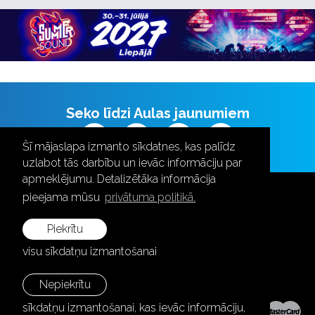
Seko līdzi Aulas jaunumiem
Šī mājaslapa izmanto sīkdatnes, kas palīdz
uzlabot tās darbību un ievāc informāciju par
apmeklējumu. Detalizētāka informācija
pieejama mūsu
privātuma politikā.
Piekrītu
+371 28787870
visu sīkdatņu izmantošanai
info@aula.lv
Nepiekrītu
© 2026 SIA "Aula Events".
sīkdatņu izmantošanai, kas ievāc informāciju,
Visas tiesības aizsargātas.