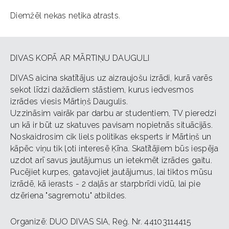
Diemžēl nekas netika atrasts.
DIVAS KOPĀ AR MĀRTIŅU DAUGULI
DIVAS aicina skatītājus uz aizraujošu izrādi, kurā varēs
sekot līdzi dažādiem stāstiem, kurus iedvesmos
izrādes viesis Mārtiņš Daugulis.
Uzzināsim vairāk par darbu ar studentiem, TV pieredzi
un kā ir būt uz skatuves pavisam nopietnās situācijās.
Noskaidrosim cik liels politikas eksperts ir Mārtiņš un
kāpēc viņu tik ļoti interesē Ķīna. Skatītājiem būs iespēja
uzdot arī savus jautājumus un ietekmēt izrādes gaitu.
Pucējiet kurpes, gatavojiet jautājumus, lai tiktos mūsu
izrādē, kā ierasts - 2 daļās ar starpbrīdi vidū, lai pie
dzēriena "sagremotu" atbildes.
Organizē: DUO DIVAS SIA, Reģ. Nr. 44103114415