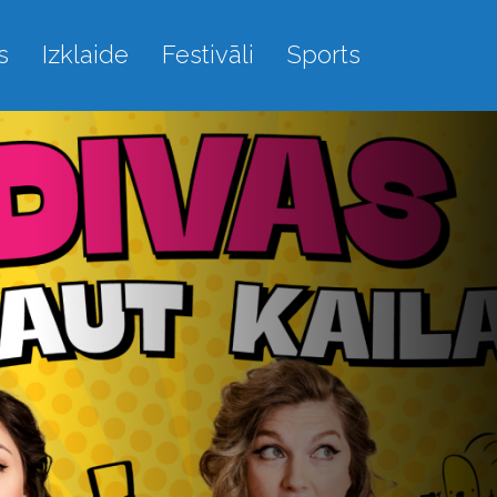
s
Izklaide
Festivāli
Sports