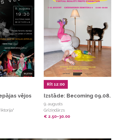
Rīt 12:00
epājas vējos
Izstāde: Becoming 09.08.
9. augusts
ktorija"
Grīziņdārzs
€ 2.50–30.00