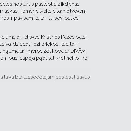
ēseles nostūrus paslēpt aiz ikdienas
as maskas. Tomēr cilvēks citam cilvēkam
rds ir pavisam kaila - tu sevi patiesi
nojumā ar lieliskās Kristīnes Pāžes balsi,
 vai dziedāt līdzi priekos, tad tā ir
aicinājumā un improvizēt kopā ar DIVĀM
iem būs iespēja pajautāt Kristīnei to, ko
kura laikā blakussēdētājam pastāstīt savus