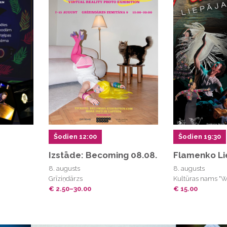
Šodien 12:00
Šodien 19:30
Izstāde: Becoming 08.08.
Flamenko Li
8. augusts
8. augusts
Grīziņdārzs
Kultūras nams "Wi
€ 2.50–30.00
€ 15.00