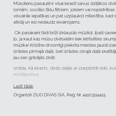
Mūsdienu pasaulē ir visai ierasti savus dziļākos dv
lomām, sociālo tīklu filtriem, jokiem vai nopietnīb
visvairāk iepatīkas un pat uzplaukst mīlestība, kad si
atklāj un esi nedaudz ievainojams.
Cik pasakaini tādi brīži izklausās mūzikā, īpaši savie
jo, ja kaut kas mūsu dvēselēm liek ietrīsēties skumjās
mūzika! Kristīne drosmīgi piekrita mesties jaunā iz
izrādes pirmajā daļā, bet izrādes otrajā daļā skatītāj
jau sen gribējās zināt.
Izrāde, kā ierasts, divās daļās ar starpbrīdi vidū, 
noslēpumus.
Lasīt tālāk
Organizē: DUO DIVAS SIA, Reģ. Nr. 44103114415