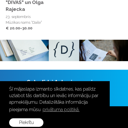
"DIVAS" un Olga
Rajecka
23. septembris
Mūzikas nams “Daile”
€ 20.00–30.00
Seko līdzi Aulas jaunumiem
Šī mājaslapa izmanto sīkdatnes, kas palīdz
uzlabot tās darbību un ievāc informāciju par
apmeklējumu. Detalizētāka informācija
pieejama mūsu
privātuma politikā.
Piekrītu