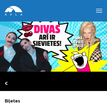
€
Biļetes