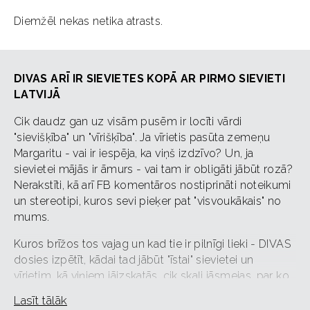
Diemžēl nekas netika atrasts.
DIVAS ARĪ IR SIEVIETES KOPĀ AR PIRMO SIEVIETI
LATVIJĀ
Cik daudz gan uz visām pusēm ir locīti vārdi
"sievišķība" un "vīrišķība". Ja vīrietis pasūta zemeņu
Margaritu - vai ir iespēja, ka viņš izdzīvo? Un, ja
sievietei mājās ir āmurs - vai tam ir obligāti jābūt rozā?
Nerakstīti, kā arī FB komentāros nostiprināti noteikumi
un stereotipi, kuros sevi pieķer pat "visvoukākais" no
mums.
Kuros brīžos tos vajag un kad tie ir pilnīgi lieki - DIVAS
dosies izpētīt, kādai tad jābūt "īstai" sievietei un
vīrietim, kā viņiem jāizskatās, cik skaļi jāsmejas, par ko
jāsapņo, par ko jāstrīdas un kā jaballējas.
Lasīt tālāk