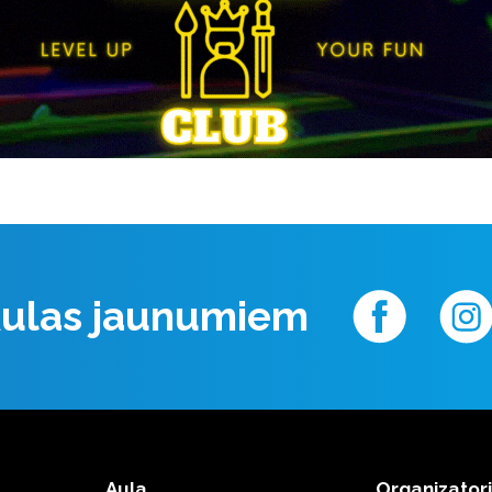
 Aulas jaunumiem
Aula
Organizator