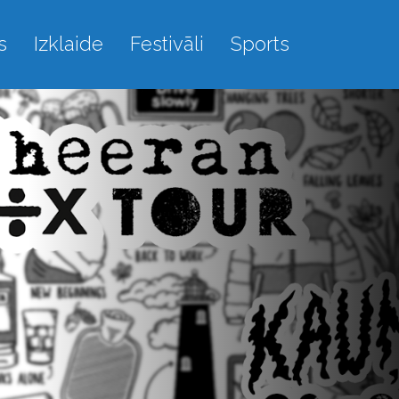
s
Izklaide
Festivāli
Sports