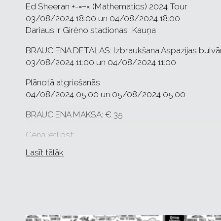
Ed Sheeran +-=÷× (Mathematics) 2024 Tour
03/08/2024 18:00 un 04/08/2024 18:00
Dariaus ir Girėno stadionas, Kauņa
BRAUCIENA DETAĻAS: Izbraukšana Aspazijas bulvāri
03/08/2024 11:00 un 04/08/2024 11:00
Plānotā atgriešanās
04/08/2024 05:00 un 05/08/2024 05:00
BRAUCIENA MAKSA: € 35
Cenā ietilpst:
Brauciens uz koncertu un atpakaļ
Lasīt tālāk
Stāvvieta pie koncerta norises vietas
Dzeramais ūdens pēc koncerta apmeklējuma