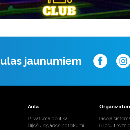
 Aulas jaunumiem
Aula
Organizator
Privātuma politika
Pieeja sistēma
Biļešu iegādes noteikumi
Biļešu tirdzni