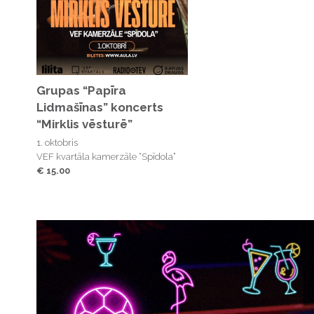
Grupas “Papīra
Lidmašīnas” koncerts
“Mirklis vēsturē”
1. oktobris
VEF kvartāla kamerzāle “Spīdola”
€ 15.00