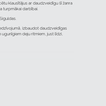
cētu klausītājus ar daudzveidīgu šī žanra
a turpmākai darbībai.
Siguldas.
piedzīvojumā, izbaudot daudzveidīgas
ugunīgiem deju ritmiem, just līdzi,
ībā.