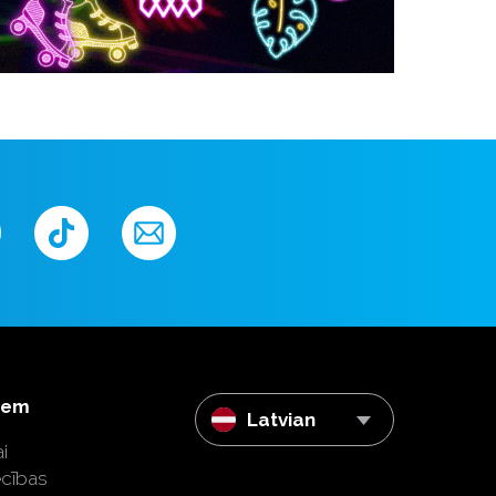
iem
Latvian
i
ecības