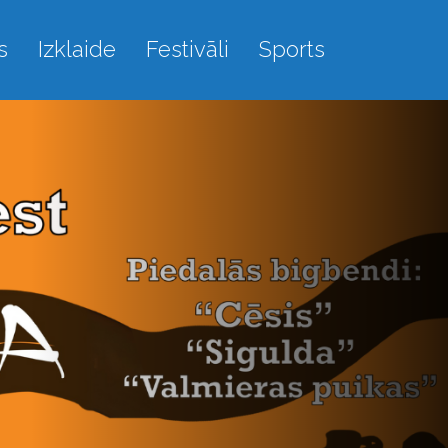
s
Izklaide
Festivāli
Sports