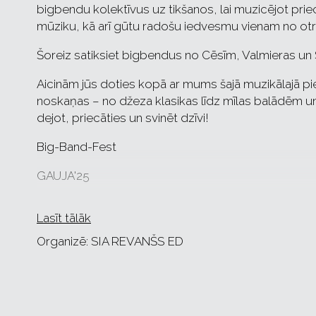
bigbendu kolektīvus uz tikšanos, lai muzicējot prie
mūziku, kā arī gūtu radošu iedvesmu vienam no otr
Šoreiz satiksiet bigbendus no Cēsīm, Valmieras un 
Aicinām jūs doties kopā ar mums šajā muzikālajā 
noskaņas – no džeza klasikas līdz mīlas balādēm un 
dejot, priecāties un svinēt dzīvi!
Big-Band-Fest
GAUJA'25
Bigbends "Cēsis" Mareka Auziņa vadībā.
Lasīt tālāk
Bigbends "Valmieras puikas" Gunāra Geduševa vad
Organizē: SIA REVANŠS ED
Bigbends "Sigulda" Arņa Šmitiņa vadībā.