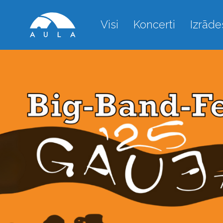
Visi
Koncerti
Izrāde