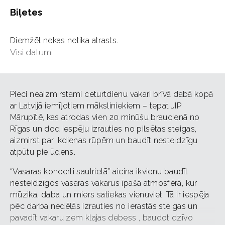
Biļetes
Diemžēl nekas netika atrasts.
Visi datumi
Pieci neaizmirstami ceturtdienu vakari brīvā dabā kopā
ar Latvijā iemīļotiem māksliniekiem – tepat JIP
Mārupītē, kas atrodas vien 20 minūšu braucienā no
Rīgas un dod iespēju izrauties no pilsētas steigas,
aizmirst par ikdienas rūpēm un baudīt nesteidzīgu
atpūtu pie ūdens.
“Vasaras koncerti saulrietā” aicina ikvienu baudīt
nesteidzīgos vasaras vakarus īpašā atmosfērā, kur
mūzika, daba un miers satiekas vienuviet. Tā ir iespēja
pēc darba nedēļās izrauties no ierastās steigas un
pavadīt vakaru zem klajas debess , baudot dzīvo