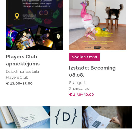
Players Club
Šodien 12:00
apmeklējums
Izstāde: Becoming
Dažādi norises laiki
08.08.
Players Club
8. augusts
€ 13.00–15.00
Grīziņdārzs
€ 2.50–30.00