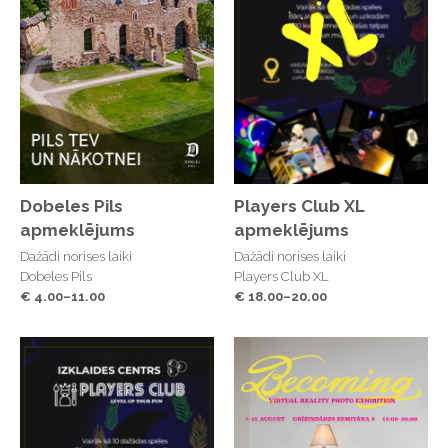
Nav nepiemērotu laikapstākļu, ir tikai nepiemērots
apģērbs - tāpēc pirms pasākuma ieskaties laika
prognozē un parūpējies par laikapstākļiem atbilstošu
apģērbu, lai vakaru izbaudītu bez raizēm.
JIP Mārupīte teritorijā pieejamas maksas
autostāvvietas, kuras iespējams iegādāties kopā ar
pasākuma biļeti.
Dobeles Pils
Players Club XL
Bērniem līdz 7 gadu vecumam ieeja bezmaksas
apmeklējums
apmeklējums
Dažādi norises laiki
Dažādi norises laiki
Dobeles Pils
Players Club XL
€ 4.00–11.00
€ 18.00–20.00