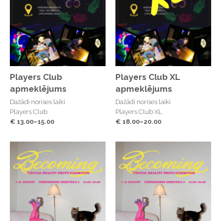
Pasākumu organizē – BASP, RISEBA SP, Krīvu padome
Players Club
Players Club XL
apmeklējums
apmeklējums
Dažādi norises laiki
Dažādi norises laiki
Players Club
Players Club XL
€ 13.00–15.00
€ 18.00–20.00