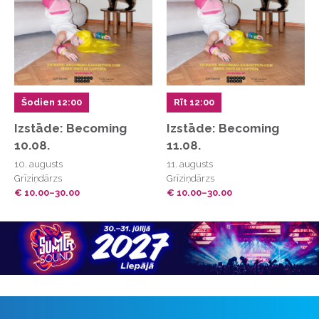
Šodien 12:00
Rīt 12:00
Izstāde: Becoming
Izstāde: Becoming
10.08.
11.08.
10. augusts
11. augusts
Grīziņdārzs
Grīziņdārzs
€ 10.00–30.00
€ 10.00–30.00