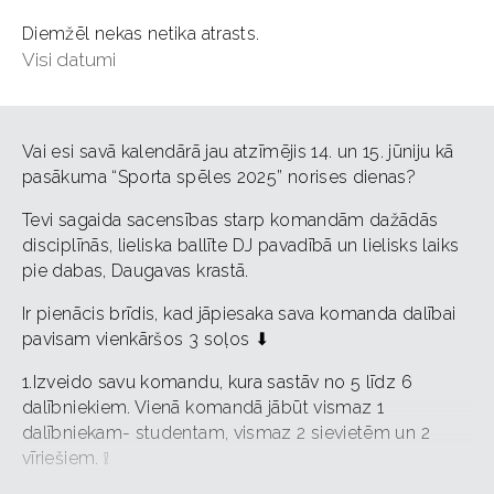
Diemžēl nekas netika atrasts.
Visi datumi
Vai esi savā kalendārā jau atzīmējis 14. un 15. jūniju kā
pasākuma “Sporta spēles 2025” norises dienas?
Tevi sagaida sacensības starp komandām dažādās
disciplīnās, lieliska ballīte DJ pavadībā un lielisks laiks
pie dabas, Daugavas krastā.
Ir pienācis brīdis, kad jāpiesaka sava komanda dalībai
pavisam vienkāršos 3 soļos ⬇
1.Izveido savu komandu, kura sastāv no 5 līdz 6
dalībniekiem. Vienā komandā jābūt vismaz 1
dalībniekam- studentam, vismaz 2 sievietēm un 2
vīriešiem.
❕