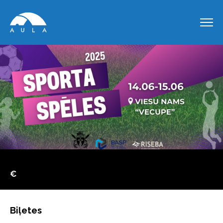
€
Biļetes