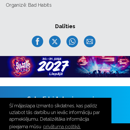
Organizē: Bad Habits
Dalīties
Seko līdzi Aulas jaunumiem
Šī mājaslapa izmanto sīkdatnes, kas palīdz
uzlabot tās darbību un ievāc informāciju par
apmeklējumu. Detalizētāka informācija
pieejama mūsu
privātuma politikā.