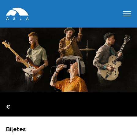
€
Biļetes