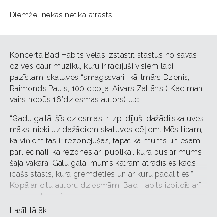
Diemžēl nekas netika atrasts.
Koncertā Bad Habits vēlas izstāstīt stāstus no savas
dzīves caur mūziku, kuru ir radījuši visiem labi
pazīstami skatuves “smagssvari” kā Ilmārs Dzenis,
Raimonds Pauls, 100 debija, Aivars Zaltāns (“Kad man
vairs nebūs 16”dziesmas autors) u.c​
“Gadu gaitā, šīs dziesmas ir izpildījuši dažādi skatuves
mākslinieki uz dažādiem skatuves dēļiem. Mēs ticam,
ka viņiem tās ir rezonējušas, tāpat kā mums un esam
pārliecināti, ka rezonēs arī publikai, kura būs ar mums
šajā vakarā. Galu galā, mums katram atradīsies kāds
īpašs stāsts, kurā gremdēties un ar kuru padalīties.”​
Kopā ar citu autoru dziesmām, Bad Habits izpildīs arī
savas autordziesmas.
Lasīt tālāk