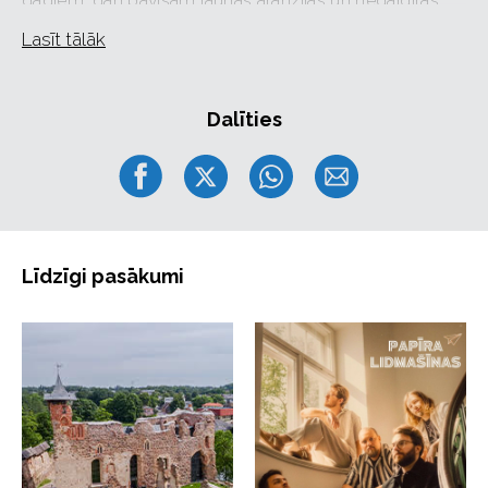
gadiem, gan pavisam jaunas aranžijas un negaidītas
muzikālās satikšanās. Dziesmas, kuras iemīļojušas
Lasīt tālāk
paaudzes, šoreiz izskanēs jaunās krāsās un īpašos
muzikālos apvienojumos.
Uz skatuves kāps izcilākie Latvijas mākslinieki – Intars
Dalīties
Busulis, Žoržs Siksna, Aija Andrejeva, Aminata, Ods,
“Līvi”, “Instrumenti”, “Singapūras Satīns” un vēl daudzi
citi, kuru vārdi tiks atklāti, tuvojoties pasākumam.
Kā vienmēr, galvenais koncerta dalībnieks būs Latvijā
lielākais skatītāju kopkoris, kas kopā ar īpašo Lielā
Līdzīgi pasākumi
Koncerta bigbendu un stīgu orķestri, diriģenta Jāņa
Ivuškāna vadībā, piešķirs svētkiem nepārspējamu
skanējumu un vienotības sajūtu.
“Lielais Koncerts tie vienmēr ir svētki. Svētki, kas
dziesmās un emocijās vieno dažādu žanru latviešu
mūzikas mīļotājus, vieno ģimenes, draugus un
paaudzes. Un šogad šie svētki būs īpaši, jo Lielais
Koncerts nāks pie saviem apmeklētājiem jau piekto