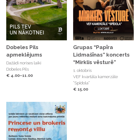
reizi ar īpašu, jubilejas programmu. Tiekamies! “
Elīna Zālīte-Saulriete “Lielais Koncerts” vadītāja
Tiekamies vasaras lielākajos sadziedāšanās
svētkos!
Dobeles Pils
Grupas “Papīra
apmeklējums
Lidmašīnas” koncerts
“Mirklis vēsturē”
Dažādi norises laiki
Kontakti jautājumiem par biļešu iegādi:
Dobeles Pils
1. oktobris
lielaiskoncerts@lielaiskoncerts.lv
€ 4.00–11.00
VEF kvartāla kamerzāle
“Spīdola”
€ 15.00