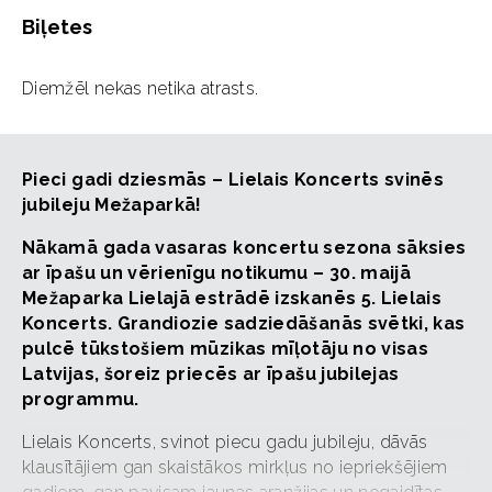
Biļetes
Diemžēl nekas netika atrasts.
Pieci gadi dziesmās – Lielais Koncerts svinēs
jubileju Mežaparkā!
Nākamā gada vasaras koncertu sezona sāksies
ar īpašu un vērienīgu notikumu – 30. maijā
Mežaparka Lielajā estrādē izskanēs 5. Lielais
Koncerts. Grandiozie sadziedāšanās svētki, kas
pulcē tūkstošiem mūzikas mīļotāju no visas
Latvijas, šoreiz priecēs ar īpašu jubilejas
programmu.
Lielais Koncerts, svinot piecu gadu jubileju, dāvās
klausītājiem gan skaistākos mirkļus no iepriekšējiem