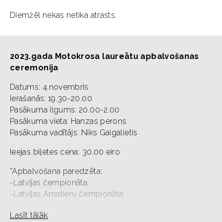
Diemžēl nekas netika atrasts.
2023.gada Motokrosa laureātu apbalvošanas
ceremonija
Datums: 4.novembris
Ierašanās: 19.30-20.00
Pasākuma ilgums: 20.00-2.00
Pasākuma vieta: Hanzas perons
Pasākuma vadītājs: Niks Gaigalietis
Ieejas biļetes cena: 30.00 eiro
*Apbalvošana paredzēta:
-Latvijas čempionāta;
-Latvijas Amatieru čempionāta;
-Nacionāla kausa ;
Lasīt tālāk
-Latvijas kausa un Ziemas motokrosa laureātu