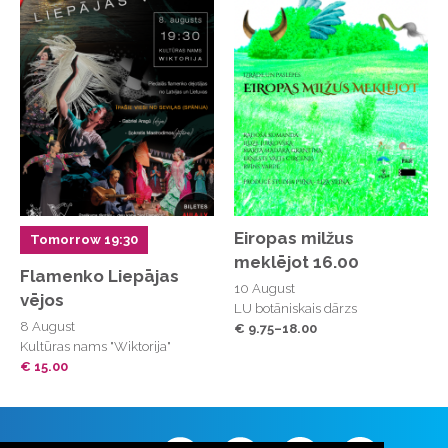
Eiropas milžus
Tomorrow 19:30
meklējot 16.00
Flamenko Liepājas
10 August
vējos
LU botāniskais dārzs
8 August
€ 9.75–18.00
Kultūras nams "Wiktorija"
€ 15.00